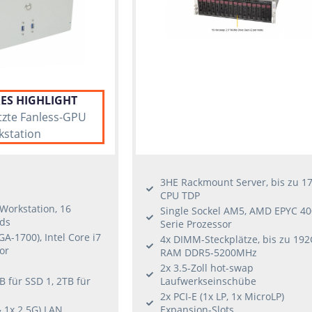
ES HIGHLIGHT
zte Fanless-GPU
station
3HE Rackmount Server, bis zu 1
CPU TDP
Workstation, 16
Single Sockel AM5, AMD EPYC 4
ds
Serie Prozessor
GA-1700), Intel Core i7
4x DIMM-Steckplätze, bis zu 19
or
RAM DDR5-5200MHz
2x 3.5-Zoll hot-swap
B für SSD 1, 2TB für
Laufwerkseinschübe
2x PCI-E (1x LP, 1x MicroLP)
& 1x 2.5G) LAN
Expansion-Slots