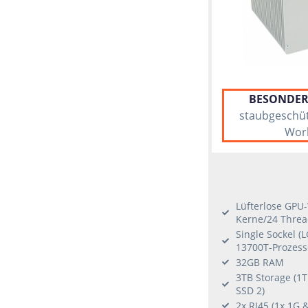
BESONDER
staubgeschüt
Work
Lüfterlose GPU-
Kerne/24 Threa
Single Sockel (L
13700T-Prozess
32GB RAM
3TB Storage (1T
SSD 2)
2x RJ45 (1x 1G 