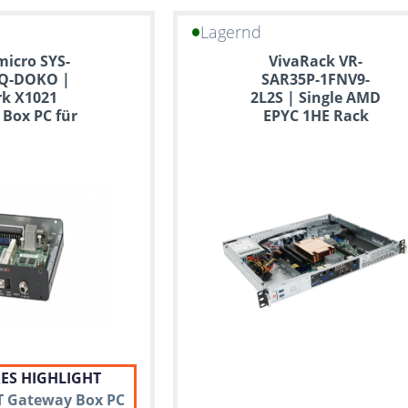
Lagernd
icro SYS-
VivaRack VR-
8Q-DOKO |
SAR35P-1FNV9-
k X1021
2L2S | Single AMD
 Box PC für
EPYC 1HE Rack
IoT
Server
ES HIGHLIGHT
oT Gateway Box PC