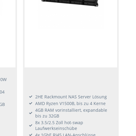
70W
004
2HE Rackmount NAS Server Lösung
AMD Ryzen V1500B, bis zu 4 Kerne
2GB
4GB RAM vorinstalliert, expandable
bis zu 32GB
8x 3.5/2.5 Zoll hot-swap
Laufwerkseinschübe
4x 1GbE RJ45 LAN-Anschlüsse