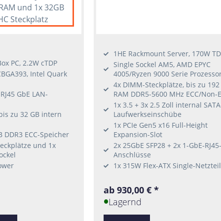
 RAM und 1x 32GB
HC Steckplatz
1HE Rackmount Server, 170W T
ox PC, 2.2W cTDP
Single Sockel AM5, AMD EPYC
CBGA393, Intel Quark
4005/Ryzen 9000 Serie Prozesso
4x DIMM-Steckplätze, bis zu 192
RJ45 GbE LAN-
RAM DDR5-5600 MHz ECC/Non-
1x 3.5 + 3x 2.5 Zoll internal SATA
is zu 32 GB intern
Laufwerkseinschübe
1x PCIe Gen5 x16 Full-Height
 DDR3 ECC-Speicher
Expansion-Slot
teckplätze und 1x
2x 25GbE SFP28 + 2x 1-GbE-RJ45
ockel
Anschlüsse
ower
1x 315W Flex-ATX Single-Netzteil
ab 930,00 € *
Lagernd