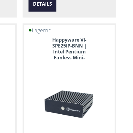
DETAILS
Lagernd
Happyware VI-
SPE25IP-BNN |
Intel Pentium
Fanless Mini-
Server