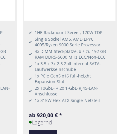
DP
1HE Rackmount Server, 170W TDP
Single Sockel AM5, AMD EPYC
r
4005/Ryzen 9000 Serie Prozessor
 GB
4x DIMM-Steckplätze, bis zu 192 GB
ECC
RAM DDR5-5600 MHz ECC/Non-ECC
-
1x 3.5 + 3x 2.5 Zoll internal SATA-
Laufwerkseinschübe
1x PCIe Gen5 x16 full-height
Expansion-Slot
-LAN-
2x 10GbE- + 2x 1-GbE-RJ45-LAN-
Anschlüsse
1x 315W Flex-ATX Single-Netzteil
ab 920,00 € *
Lagernd