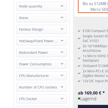
10U
Mid Tower
Bis zu 512MB
Short
Node quantity
1.5U
Tower
Micro SD
2U
Box PC
1 Node
Noise
3U
Desktop
2 Node
3.5U
Single Board Computer
whisper quiet
Fanless Design
3 Node
E100 Compact B
4U
4 Node
Single Sockel F
5U
fanless
SoC X1021
HotSwap/Fixed Power Supply
8 Node
8U
2x 10/100Mbps 
12 Node
not applicable
Anschlüsse
External Power Supply
Redundant Power
1x Micro SDHC b
Fixed Power Supply
Steckplatz
Single Power
Power Consumption
Hot-Swap Power Supply
Onboard 512MB
Redundant Power
2x Mini-PCI-E S
Low-Power
CPU Manufacturer
ZigBee Modul s
12V DC Input-P
AMD
Number of CPU Sockets
ab 169,00 € *
ARM
Lagernd
1 Socket
CPU Socket
Intel
2 Socket