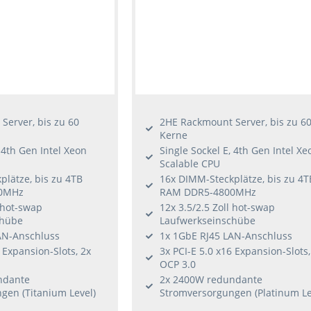
Server, bis zu 60
2HE Rackmount Server, bis zu 6
Kerne
, 4th Gen Intel Xeon
Single Sockel E, 4th Gen Intel Xe
Scalable CPU
lätze, bis zu 4TB
16x DIMM-Steckplätze, bis zu 4T
0MHz
RAM DDR5-4800MHz
l hot-swap
12x 3.5/2.5 Zoll hot-swap
chübe
Laufwerkseinschübe
AN-Anschluss
1x 1GbE RJ45 LAN-Anschluss
 Expansion-Slots, 2x
3x PCI-E 5.0 x16 Expansion-Slots,
OCP 3.0
ndante
2x 2400W redundante
gen (Titanium Level)
Stromversorgungen (Platinum Le