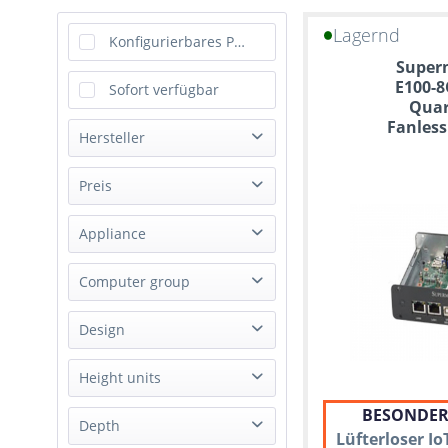
Lagernd
Konfigurierbares Produkt
Superm
E100-
Sofort verfügbar
Quar
Fanless
Hersteller
ASRock
Preis
Asus
Appliance
Dell
von
bis
169,00 €
GETAC
100408,00 €
Virtualization Appliance
Computer group
Gigabyte
Storage Appliance
Happyware
IoT Gateway
Design
MSI
Workstation
QNAP
Rack
Height units
Server
Supermicro
Mobile
NAS
BESONDER
Synology
1U
Depth
Mini Tower
Lüfterloser I