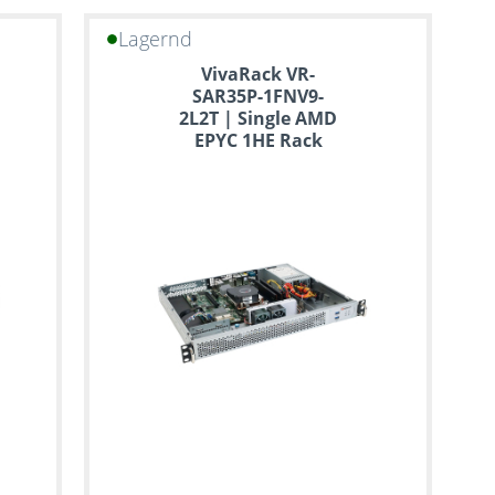
Lagernd
VivaRack VR-
SAR35P-1FNV9-
2L2T | Single AMD
EPYC 1HE Rack
Server