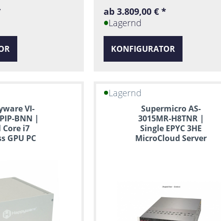
*
ab 3.809,00 € *
Lagernd
OR
KONFIGURATOR
Lagernd
ware VI-
Supermicro AS-
PIP-BNN |
3015MR-H8TNR |
l Core i7
Single EPYC 3HE
ss GPU PC
MicroCloud Server