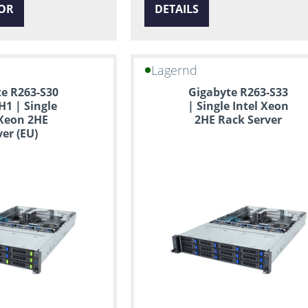
OR
DETAILS
Lagernd
e R263-S30
Gigabyte R263-S33
H1 | Single
| Single Intel Xeon
 Xeon 2HE
2HE Rack Server
ver (EU)