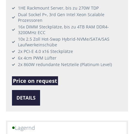
1HE Rackmount Server, bis zu 270W TDP
Dual Sockel P+, 3rd Gen Intel Xeon Scalable
Prozessoren
16x DIMM Steckplätze, bis zu 4TB RAM DDR4-
3200MHz ECC
10x 2.5 Zoll Hot-Swap Hybrid-NVMe/SATA/SAS
Laufwerkeinschübe
2x PCI-E 4.0 x16 Steckplätze
6x 4cm PWM Lüfter
2x 860W redundante Netzteile (Platinum Level)
Price on request
DETAILS
Lagernd