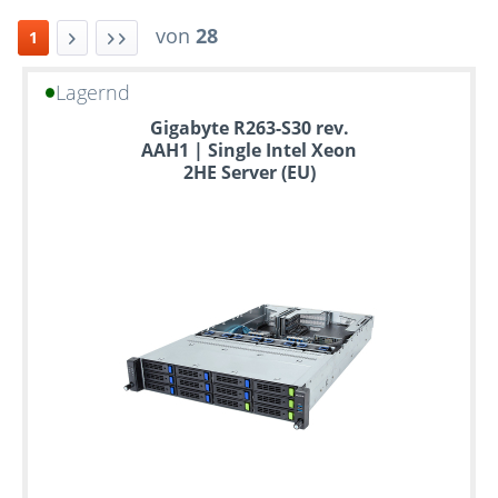
von
28
1
Lagernd
Bis
Gigabyte R263-S30 rev.
zu
AAH1 | Single Intel Xeon
6
2HE Server (EU)
Jahre
Garantie
Individuelle
Konfiguration
Gebrauchte
Rack
Server