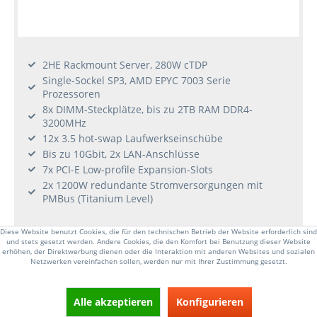
2HE Rackmount Server, 280W cTDP
Single-Sockel SP3, AMD EPYC 7003 Serie
Prozessoren
8x DIMM-Steckplätze, bis zu 2TB RAM DDR4-
3200MHz
12x 3.5 hot-swap Laufwerkseinschübe
Bis zu 10Gbit, 2x LAN-Anschlüsse
7x PCI-E Low-profile Expansion-Slots
2x 1200W redundante Stromversorgungen mit
PMBus (Titanium Level)
ab 2.260,00 € *
Diese Website benutzt Cookies, die für den technischen Betrieb der Website erforderlich sind
und stets gesetzt werden. Andere Cookies, die den Komfort bei Benutzung dieser Website
Lagernd
erhöhen, der Direktwerbung dienen oder die Interaktion mit anderen Websites und sozialen
Netzwerken vereinfachen sollen, werden nur mit Ihrer Zustimmung gesetzt.
KONFIGURATOR
Alle akzeptieren
Konfigurieren