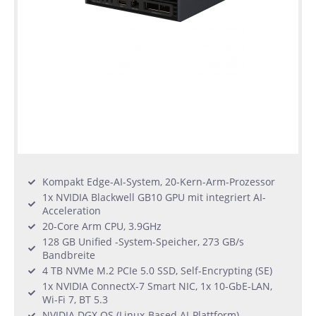
Kompakt Edge-AI-System, 20-Kern-Arm-Prozessor
1x NVIDIA Blackwell GB10 GPU mit integriert AI-
Acceleration
20-Core Arm CPU, 3.9GHz
128 GB Unified -System-Speicher, 273 GB/s
Bandbreite
4 TB NVMe M.2 PCIe 5.0 SSD, Self-Encrypting (SE)
1x NVIDIA ConnectX-7 Smart NIC, 1x 10-GbE-LAN,
Wi-Fi 7, BT 5.3
NVIDIA DGX OS (Linux-Based AI-Plattform)