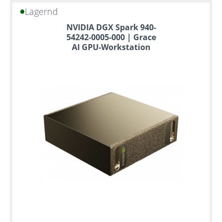
Lagernd
Bis
NVIDIA DGX Spark 940-
zu
54242-0005-000 | Grace
6
AI GPU-Workstation
Jahre
Garantie
Individuelle
Konfiguration
Gebrauchte
Rack
Server