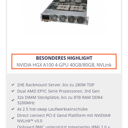
BESONDERES HIGHLIGHT
NVIDIA HGX A100 4-GPU 40GB/80GB, NVLink
2HE Rackmount Server, bis zu 280W TDP
Dual AMD EPYC Serie Prozessoren, 3rd Gen
32x DIMM Steckplätze, bis zu 8TB RAM DDR4
3200MHz
4x 2.5 hot-swap Laufwerkseinschübe
Direct connect PCI-E Gen4 Plattform mit NVIDIA®
NVLink™ v3.0
Onboard BMC unterstützt Integriertes IPMI 2.0 +