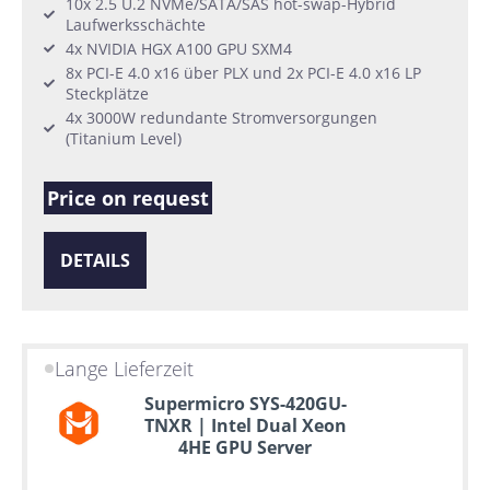
10x 2.5 U.2 NVMe/SATA/SAS hot-swap-Hybrid
Laufwerksschächte
4x NVIDIA HGX A100 GPU SXM4
8x PCI-E 4.0 x16 über PLX und 2x PCI-E 4.0 x16 LP
Steckplätze
4x 3000W redundante Stromversorgungen
(Titanium Level)
Price on request
DETAILS
Lange Lieferzeit
Supermicro SYS-420GU-
TNXR | Intel Dual Xeon
4HE GPU Server