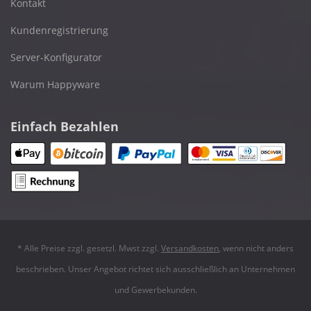
Kontakt
Kundenregistrierung
Server-Konfigurator
Warum Happyware
Einfach Bezahlen
* Alle Preise zzgl. gesetzl. Mwst zzgl.
Versandkosten
, wenn nicht anders
beschrieben. Unser Angebot richtet sich ausschließlich an Unternehmen
und Gewerbekunden.