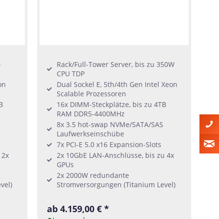
0
Rack/Full-Tower Server, bis zu 350W
CPU TDP
on
Dual Sockel E, 5th/4th Gen Intel Xeon
Scalable Prozessoren
B
16x DIMM-Steckplätze, bis zu 4TB
RAM DDR5-4400MHz
8x 3.5 hot-swap NVMe/SATA/SAS
Laufwerkseinschübe
7x PCI-E 5.0 x16 Expansion-Slots
 2x
2x 10GbE LAN-Anschlüsse, bis zu 4x
GPUs
2x 2000W redundante
vel)
Stromversorgungen (Titanium Level)
ab 4.159,00 € *