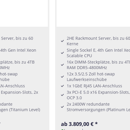
Server, bis zu 60
2HE Rackmount Server, bis zu 6
Kerne
, 4th Gen Intel Xeon
Single Sockel E, 4th Gen Intel Xe
Scalable CPU
lätze, bis zu 4TB
16x DIMM-Steckplätze, bis zu 4T
0MHz
RAM DDR5-4800MHz
l hot-swap
12x 3.5/2.5 Zoll hot-swap
chübe
Laufwerkseinschübe
AN-Anschluss
1x 1GbE RJ45 LAN-Anschluss
 Expansion-Slots, 2x
3x PCI-E 5.0 x16 Expansion-Slots,
OCP 3.0
ndante
2x 2400W redundante
gen (Titanium Level)
Stromversorgungen (Platinum Le
*
ab 3.809,00 € *