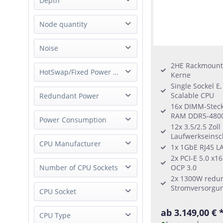
Depth
Tower
Blade-Module
1.5U
Box PC
Short
Node quantity
2U
Blade
3U
1 Node
Noise
4U
2 Node
5U
2HE Rackmount 
whisper quiet
HotSwap/Fixed Power Supply
3 Node
Kerne
6U
4 Node
Single Sockel E
7U
Hot-Swap Power Supply
Scalable CPU
Redundant Power
5 Node
8U
16x DIMM-Steckp
External Power Supply
8 Node
not applicable
RAM DDR5-480
Redundant Power
Power Consumption
Fixed Power Supply
10 Node
12x 3.5/2.5 Zol
Single Power
Laufwerkseins
12 Node
Low-Power
CPU Manufacturer
1x 1GbE RJ45 L
14 Node
2x PCI-E 5.0 x16
20 Node
AMD
Number of CPU Sockets
OCP 3.0
28 Node
2x 1300W redu
ARM
Stromversorgun
0 Socket (JBOD/JBOF)
CPU Socket
Intel
1 Socket
not applicable
ab 3.149,00 € 
Socket FCBGA2106
CPU Type
2 Socket