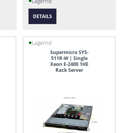
Lagernd
DETAILS
Lagernd
Supermicro SYS-
511R-W | Single
Xeon E-2400 1HE
Rack Server