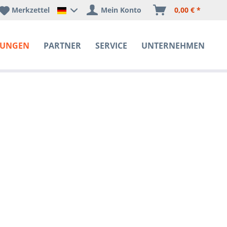
Merkzettel
Mein Konto
0,00 € *
Happyware Deutschland
SUNGEN
PARTNER
SERVICE
UNTERNEHMEN