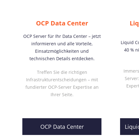
OCP Data Center
Li
OCP Server für Ihr Data Center – jetzt
Liquid C
informieren und alle Vorteile,
40 % n
Einsatzmöglichkeiten und
technischen Details entdecken.
Immers
Treffen Sie die richtigen
Server
Infrastrukturentscheidungen – mit
Expert
fundierter OCP-Server Expertise an
Ihrer Seite.
OCP Data Center
Liqui