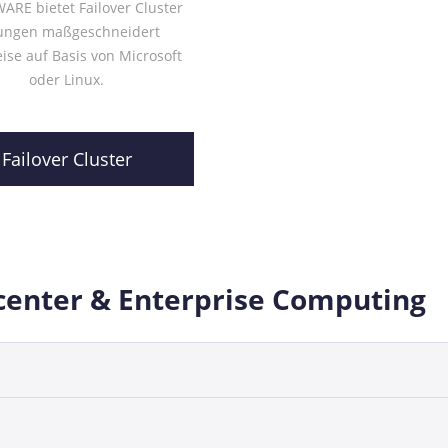
RE bietet Failover Cluster
ungen maßgeschneidert
ise auf Basis von Microsoft
oder Linux.
Failover Cluster
acenter & Enterprise Computing