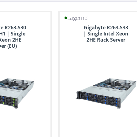
Lagernd
e R263-S30
Gigabyte R263-S33
H1 | Single
| Single Intel Xeon
 Xeon 2HE
2HE Rack Server
ver (EU)