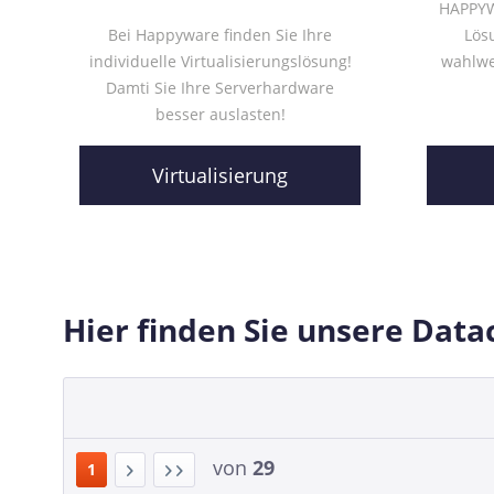
HAPPYWA
Bei Happyware finden Sie Ihre
Lös
individuelle Virtualisierungslösung!
wahlwe
Damti Sie Ihre Serverhardware
besser auslasten!
Virtualisierung
Hier finden Sie unsere Dat
von
29
1