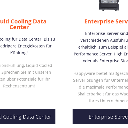
quid Cooling Data
Enterprise Serv
Center
Enterprise-Server sind
ooling für Data Center: Bis zu
verschiedenen Ausführ
iedrigere Energiekosten für
erhältlich, zum Beispiel a
Kühlung!
Performance Server, High E
oder als Enterprise Sto
ionskühlung, Liquid Cooled
: Sprechen Sie mit unseren
Happyware bietet maßgesch
en über Potenziale für Ihr
Serverlösungen für Unterne
Rechenzentrum!
die maximale Performan
Skalierbarkeit für das W
Ihres Unternehmen
d Cooling Data Center
Enterprise Serve