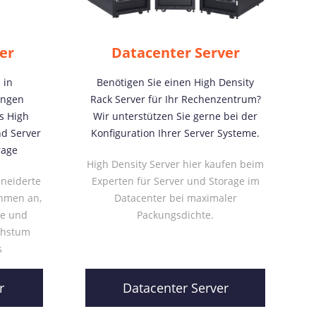
er
Datacenter Server
 in
Benötigen Sie einen High Density
ungen
Rack Server für Ihr Rechenzentrum?
ls High
Wir unterstützen Sie gerne bei der
nd Server
Konfiguration Ihrer Server Systeme.
rage
High Density Server hier kaufen beim
neiderte
Experten für Server und Storage im
hmen an,
Datacenter bei maximaler
ce und
Packungsdichte.
achstum
s
r
Datacenter Server