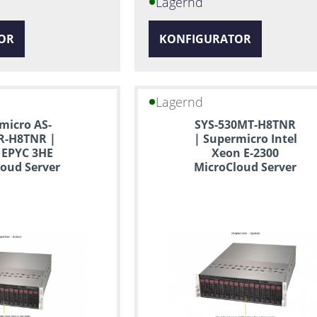
Lagernd
OR
KONFIGURATOR
Lagernd
micro AS-
SYS-530MT-H8TNR
R-H8TNR |
| Supermicro Intel
 EPYC 3HE
Xeon E-2300
oud Server
MicroCloud Server