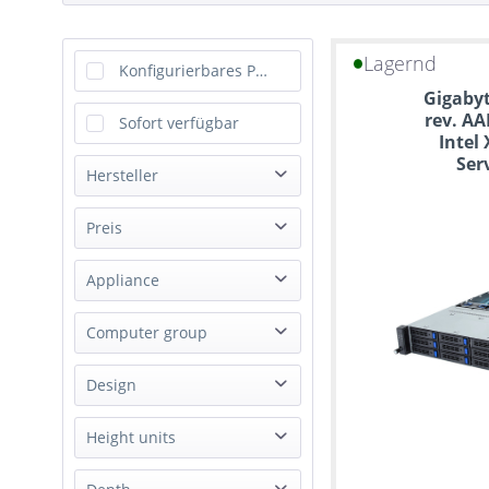
Lagernd
Konfigurierbares Produkt
Gigabyt
rev. AA
Sofort verfügbar
Intel
Ser
Hersteller
AIC
Preis
Asus
Appliance
Dell
von
bis
759,00 €
Gigabyte
100408,00 €
Storage Appliance
Computer group
Happyware
Networking Appliance
QNAP
Workstation
Design
Supermicro
Server
Synology
Rack
Height units
NAS
Tyan
Mid Tower
IoT Gateway
1U