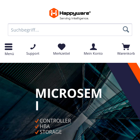
Support
Merkzettel
Mein Konto
Warenkorb
Menü
MICROSEM
I
 CONTROLLER
 HBA
 STORAGE