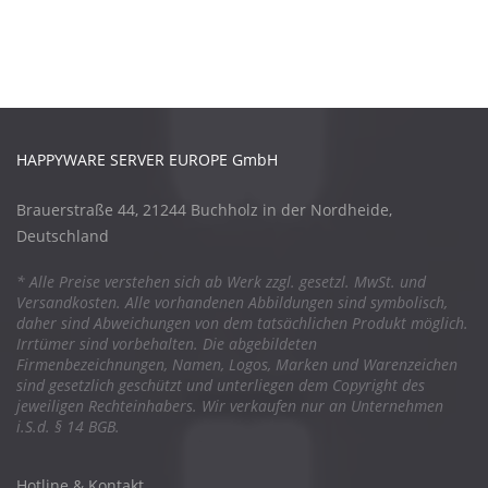
HAPPYWARE SERVER EUROPE GmbH
Brauerstraße 44, 21244 Buchholz in der Nordheide,
Deutschland
* Alle Preise verstehen sich ab Werk zzgl. gesetzl. MwSt. und
Versandkosten. Alle vorhandenen Abbildungen sind symbolisch,
daher sind Abweichungen von dem tatsächlichen Produkt möglich.
Irrtümer sind vorbehalten. Die abgebildeten
Firmenbezeichnungen, Namen, Logos, Marken und Warenzeichen
sind gesetzlich geschützt und unterliegen dem Copyright des
jeweiligen Rechteinhabers. Wir verkaufen nur an Unternehmen
i.S.d. § 14 BGB.
Hotline & Kontakt