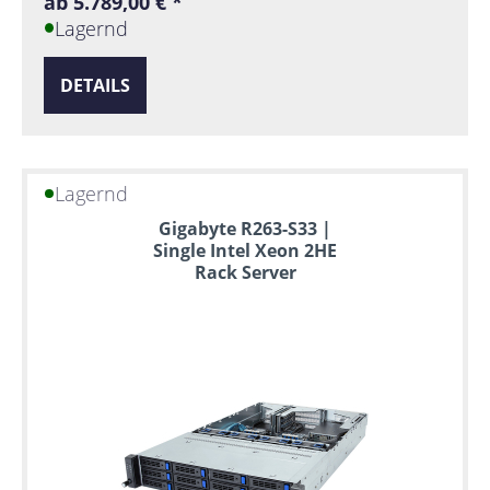
ab 5.789,00 € *
Lagernd
DETAILS
Lagernd
Gigabyte R263-S33 |
Single Intel Xeon 2HE
Rack Server