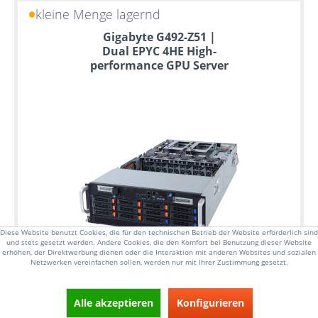
kleine Menge lagernd
Gigabyte G492-Z51 |
Dual EPYC 4HE High-
performance GPU Server
Diese Website benutzt Cookies, die für den technischen Betrieb der Website erforderlich sind
und stets gesetzt werden. Andere Cookies, die den Komfort bei Benutzung dieser Website
erhöhen, der Direktwerbung dienen oder die Interaktion mit anderen Websites und sozialen
Netzwerken vereinfachen sollen, werden nur mit Ihrer Zustimmung gesetzt.
Alle akzeptieren
Konfigurieren