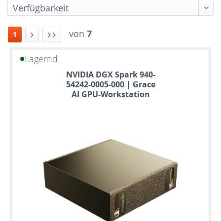
von
7
1
Lagernd
Bis
NVIDIA DGX Spark 940-
zu
54242-0005-000 | Grace
6
AI GPU-Workstation
Jahre
Garantie
Individuelle
Konfiguration
Gebrauchte
Rack
Server