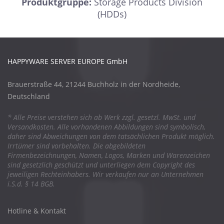
Produktgruppe:
Storage Products Division
(HDDs)
HAPPYWARE SERVER EUROPE GmbH
Brauerstraße 44, 21244 Buchholz in der Nordheide,
Deutschland
* Alle Preise verstehen sich ab Werk zzgl. gesetzl. MwSt. und
Versandkosten. Alle vorhandenen Abbildungen sind symbolisch,
daher sind Abweichungen von dem tatsächlichen Produkt möglich.
Irrtümer sind vorbehalten. Die abgebildeten
Firmenbezeichnungen, Namen, Logos, Marken und Warenzeichen
sind gesetzlich geschützt und unterliegen dem Copyright des
jeweiligen Rechteinhabers. Wir verkaufen nur an Unternehmen
i.S.d. § 14 BGB.
Hotline & Kontakt