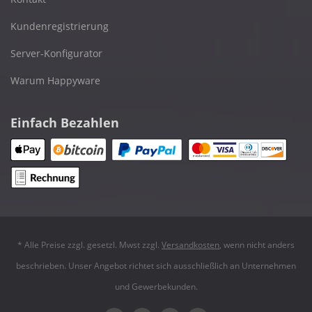
Kundenregistrierung
Server-Konfigurator
Warum Happyware
Einfach Bezahlen
* Alle Preise zzgl. gesetzl. Mwst zzgl.
Versandkosten
, wenn nicht anders
beschrieben. Unser Angebot richtet sich ausschließlich an Unternehmen
und Gewerbekunden.