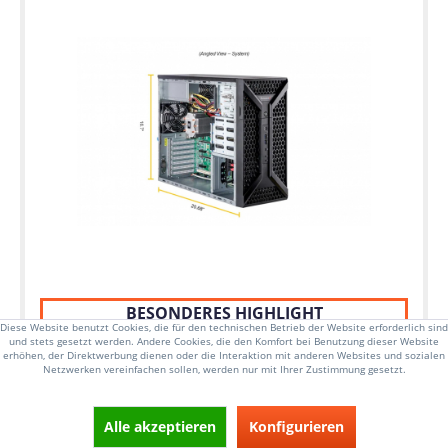
BESONDERES HIGHLIGHT
Diese Website benutzt Cookies, die für den technischen Betrieb der Website erforderlich sind
Unterstützt Intel Core-i Prozessoren
und stets gesetzt werden. Andere Cookies, die den Komfort bei Benutzung dieser Website
erhöhen, der Direktwerbung dienen oder die Interaktion mit anderen Websites und sozialen
Netzwerken vereinfachen sollen, werden nur mit Ihrer Zustimmung gesetzt.
Mid-Tower-Workstation, bis zu 125W cTDP
Alle akzeptieren
Konfigurieren
Single Sockel V, 12th Gen Intel Core-i Prozessoren