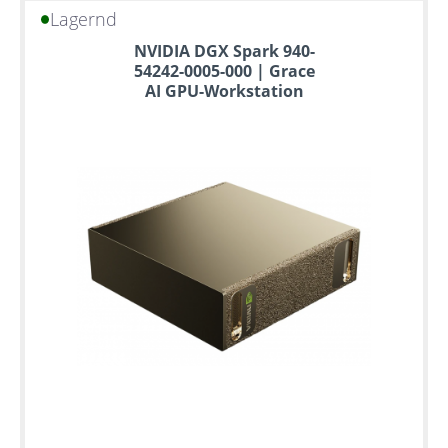
Lagernd
Bis
NVIDIA DGX Spark 940-
zu
54242-0005-000 | Grace
6
AI GPU-Workstation
Jahre
Garantie
Individuelle
Konfiguration
Gebrauchte
Rack
Server