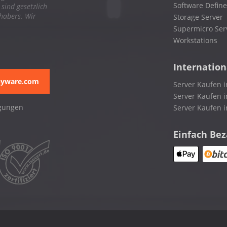
Software Define
ind gesetzlich
nhabers. Wir
Storage Server
Supermicro Ser
Workstations
Internation
pyware.com
Server Kaufen i
Server Kaufen i
gungen
Server Kaufen 
Einfach Be