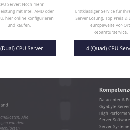
CPU Server: Noch mehr
eistung mit Intel, AMD oder
Erstklassiger Service für Ih
, hier online konfigurieren
Server Lösung. Top Preis & 
und kaufen.
europaweite Vor-Ort
Reparaturservice.
 (Dual) CPU Server
4 (Quad) CPU Ser
Kompetenz
Datacenter & En
land
Gigabyte Server
High Performa
sandkosten. Alle
Server Software
ungen von dem
Server-Systeme
bgebildeten