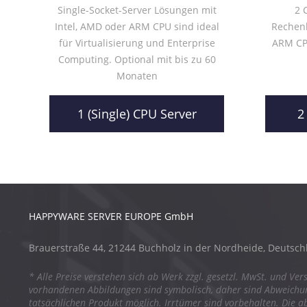
Single-Socket-Server Lösungen mit
2 
Intel, AMD oder ARM CPU sind ideal
Rechenl
für Virtualisierung und Enterprise
ARM CPU
Computing. Optional mit bis zu 60
Monaten
1 (Single) CPU Server
2
HAPPYWARE SERVER EUROPE GmbH
Brauerstraße 44, 21244 Buchholz in der Nordheide, Deutsch
* Alle Preise verstehen sich ab Werk zzgl. gesetzl. MwSt. und Ver
vorhandenen Abbildungen sind symbolisch, daher sind Abweich
tatsächlichen Produkt möglich. Irrtümer sind vorbehalten. Die a