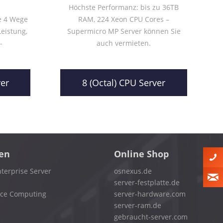
Höchste Performanz: bis zu 36TB
re 4 Wege
RAM, 224 Xeon CPU Cores –
Leistung,
Supermicro MP Server können Sie
-
auch vermieten.
ver
8 (Octal) CPU Server
en
Online Shop
terprise Server
osnexus.de
server-festplatte.de
nce Computing
server-hardware.com
server-ram.de
gebraucht-server.com