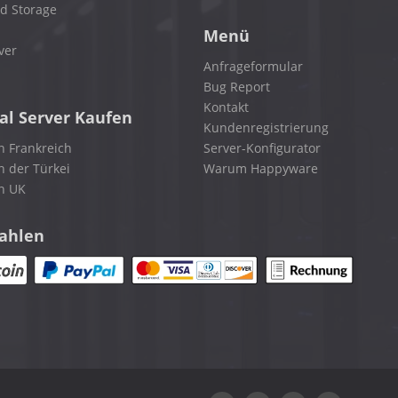
d Storage
Menü
ver
Anfrageformular
Bug Report
Kontakt
al Server Kaufen
Kundenregistrierung
n Frankreich
Server-Konfigurator
n der Türkei
Warum Happyware
in UK
zahlen