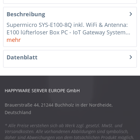
Beschreibung
Supermicro SYS-E100-8Q inkl. WiFi & Antenna:
E100 lüfterloser Box PC - IoT Gateway System...
mehr
Datenblatt
HAPPYWARE SERVER EUROPE GmbH
Brauerstraße 44, 21244 Buchholz in der Nordheide,
Deutschland
* Alle Preise verstehen sich ab Werk zzgl. gesetzl. MwSt. und
Versandkosten. Alle vorhandenen Abbildungen sind symbolisch,
daher sind Abweichungen von dem tatsächlichen Produkt möglich.