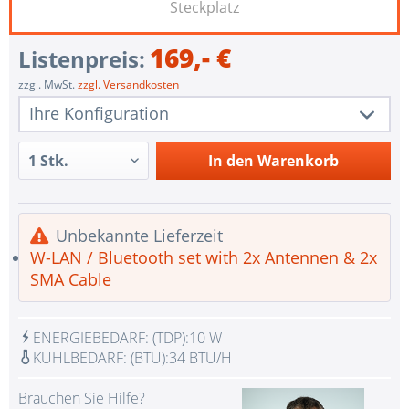
Steckplatz
169,- €
Listenpreis:
zzgl. MwSt.
zzgl. Versandkosten
Ihre Konfiguration
1 Stk.
SYS-E100-8Q-DOKO
In den
Warenkorb
Intel® Quark™ SoC(System-on-a-Chip) X1021 CPU
1 Stk.
Inside
Unbekannte Lieferzeit
1 Stk.
Onboard 512MB DDR3 ECC memory
W-LAN / Bluetooth set with 2x Antennen & 2x
1 Stk.
Included 32GB SDHC Card
SMA Cable
1 Stk.
Included 12V DC Adapter
W-LAN / Bluetooth set with 2x Antennen & 2x
ENERGIEBEDARF:
(TDP):
10 W
1 Stk.
SMA Cable
KÜHLBEDARF:
(BTU):
34 BTU/H
1 Stk.
ohne Eingabegerät
Brauchen Sie Hilfe?