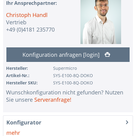
1 Stk.
ohne USV
Ihr Ansprechpartner:
1 Stk.
Assemblierung und Test des Systems
Christoph Handl
Vertrieb
1 Stk.
Kein Land ausgewählt
+49 (0)4181 235770
1 Stk.
Garantiepaket Steel für Happyware-Systeme
Konfiguration anfragen [login]
Hersteller:
Supermicro
Artikel-Nr.:
SYS-E100-8Q-DOKO
Hersteller SKU:
SYS-E100-8Q-DOKO
Wunschkonfiguration nicht gefunden? Nutzen
Sie unsere
Serveranfrage!
Konfigurator
mehr