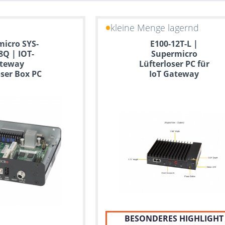
kleine Menge lagernd
icro SYS-
E100-12T-L |
8Q | IOT-
Supermicro
teway
Lüfterloser PC für
oser Box PC
IoT Gateway
BESONDERES HIGHLIGHT