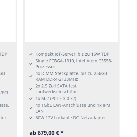
 TDP
Kompakt IoT-Server, bis zu 16W TDP
-
Single FCBGA-1310, Intel Atom C3558-
Prozessor
6GB
4x DIMM-Steckplätze, bis zu 256GB
RAM DDR4-2133MHz
2x 2.5 Zoll SATA fest
Laufwerkseinschübe
/PCI-
1x M.2 (PCI-E 3.0 x2)
sse,
4x 1GbE LAN-Anschlüsse und 1x IPMI
LAN
ter
60W 12V Lockable DC-Netzadapter
ab 679,00 € *