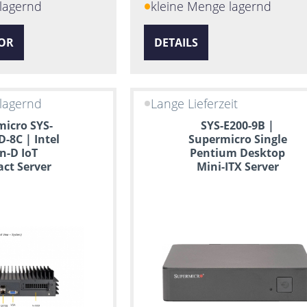
lagernd
kleine Menge lagernd
OR
DETAILS
lagernd
Lange Lieferzeit
icro SYS-
SYS-E200-9B |
D-8C | Intel
Supermicro Single
n-D IoT
Pentium Desktop
ct Server
Mini-ITX Server