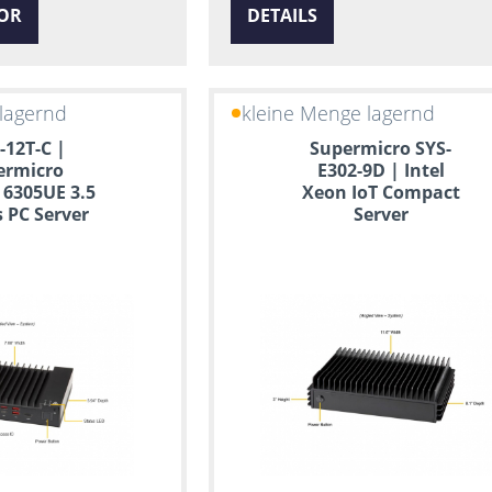
OR
DETAILS
lagernd
kleine Menge lagernd
-12T-C |
Supermicro SYS-
ermicro
E302-9D | Intel
 6305UE 3.5
Xeon IoT Compact
s PC Server
Server