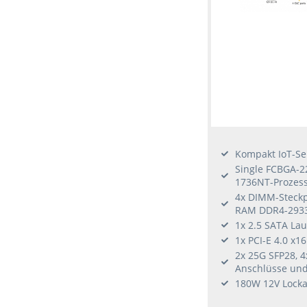
Kompakt IoT-Se
Single FCBGA-22
1736NT-Prozes
4x DIMM-Steckp
RAM DDR4-293
1x 2.5 SATA La
1x PCI-E 4.0 x1
2x 25G SFP28, 
Anschlüsse und
180W 12V Locka