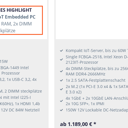
ES HIGHLIGHT
IoT Embedded PC
B RAM, 2x DIMM
ckplätze
Kompakt IoT-Server, bis zu 60W
Single FCBGA-2518, Intel Xeon D
 15W
2123IT-Prozessor
CBGA-1449 Intel
4x DIMM-Steckplätze, bis zu 25
 Prozessor
RAM DDR4-2666MHz
,2, 1x USB-C 3,2, 4x
1x 2.5 SATA-Festplattenschacht
2x M.2 (1x PCI-E 3.0 x4 & 1x SATA
M, 2 DIMM steckplätze
E 3.0 x2)
 mit Intel I225-I
4x 1GbE + 2x 10GbE LAN-Anschlü
K60Hz), 1x HDMI 1,4b
2x 10G SFP+, 1x IPMI
 12V DC 84W Netzteil
150W 12V Lockable DC-Netzadap
ab 1.189,00 € *