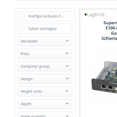
Lagernd
Konfigurierbares Produkt
Superm
E100-
Sofort verfügbar
Ga
lüfterl
Hersteller
Happyware
Preis
Supermicro
Computer group
von
bis
299,00 €
2269,00 €
IoT Gateway
Design
Server
Rack
Height units
Mini Tower
1U
Depth
Box PC
3.5U
Desktop
Short
Node quantity
not applicable