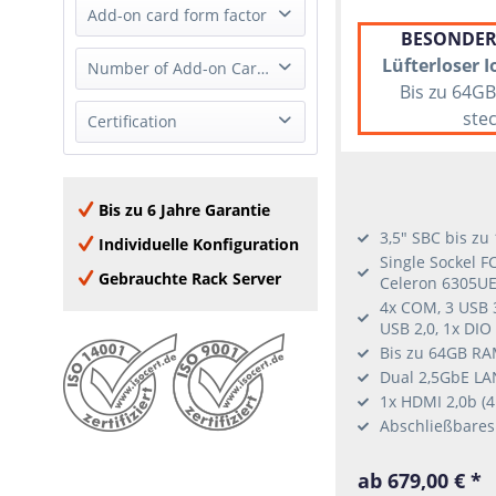
2x 10/100Mbps RJ45
Add-on card form factor
3x M.2
BESONDER
2x 1GbE (RJ-45)
none
Lüfterloser 
Full Height
Number of Add-on Cards
2x 1GbE (SFP)
Bis zu 64G
Half Height
4x 1GbE (RJ-45)
ste
0 Add-on Card
Certification
none
8x 1GbE (RJ-45)
1 Add-on Card
2x 2.5GbE (RJ-45)
Oracle Linux
2x 10GBase-T (RJ-45)
Windows Server 2016
Bis zu 6 Jahre Garantie
2x 10GbE (SFP+)
Window Server 2019
3,5" SBC bis zu
4x 10GBase-T (RJ-45)
Individuelle Konfiguration
Windows Server 2022
Single Sockel F
2x 25GbE SFP28
Gebrauchte Rack Server
Celeron 6305UE
Windows 10
4x COM, 3 USB 3
RHEL
USB 2,0, 1x DIO
Ubuntu
Bis zu 64GB RA
SLES
Dual 2,5GbE LAN
1x HDMI 2,0b (4
CentOS
Abschließbares
ab 679,00 € *