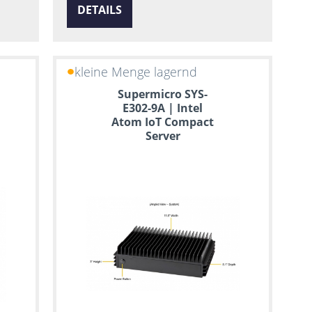
DETAILS
kleine Menge lagernd
Supermicro SYS-
E302-9A | Intel
Atom IoT Compact
Server