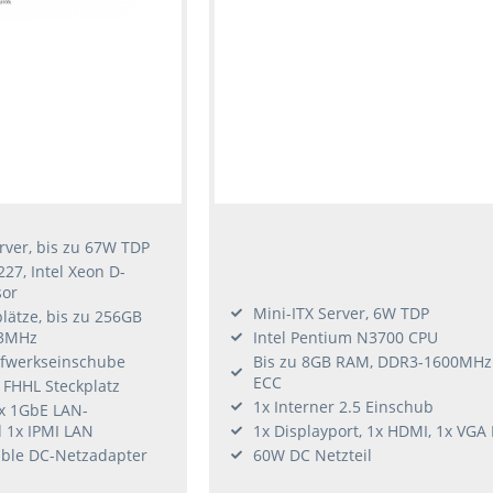
rver, bis zu 67W TDP
27, Intel Xeon D-
sor
Mini-ITX Server, 6W TDP
lätze, bis zu 256GB
3MHz
Intel Pentium N3700 CPU
ufwerkseinschube
Bis zu 8GB RAM, DDR3-1600MHz
ECC
6 FHHL Steckplatz
1x Interner 2.5 Einschub
4x 1GbE LAN-
 1x IPMI LAN
1x Displayport, 1x HDMI, 1x VGA 
ble DC-Netzadapter
60W DC Netzteil