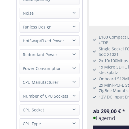
Single Board Computer
1 Node
Noise
whisper quiet
Fanless Design
E100 Compact B
fanless
HotSwap/Fixed Power Supply
cTDP
Single Sockel F
Fixed Power Supply
SoC X1021
Redundant Power
2x 10/100Mbps 
External Power Supply
1x Micro SDHC b
Single Power
Power Consumption
steckplatz
Onboard 512M
Low-Power
CPU Manufacturer
2x Mini-PCI-E S
ZigBee Modul s
Intel
Number of CPU Sockets
12V DC Input E
1 Socket
CPU Socket
ab 299,00 € *
Lagernd
Socket FCBGA1356
CPU Type