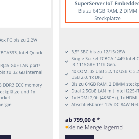
SuperServer IoT Embedde
Bis zu 64GB RAM, 2 DIMM
Steckplätze
ox PC bis zu 2.2W
3,5" SBC bis zu 12/15/28W
CBGA393, Intel Quark
Single Sockel FCBGA-1449 Intel 
i3-1115GRE 11th Gen.
RJ45 GbE LAN ports
4x COM, 3x USB 3,2, 1x USB-C 3,2
is zu 32 GB internal
USB 2,0, 1x DIO
Bis zu 64GB RAM, 2 DIMM steckp
B DDR3 ECC memory
Dual 2,5GbE LAN mit Intel I225-I
teckplätze und 1x
ockel
1x HDMI 2,0b (4K60Hz), 1x HDMI 
nergie
Abschließbares 12V DC 84W Netz
ab 799,00 € *
kleine Menge lagernd