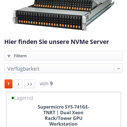
Hier finden Sie unsere NVMe Server
Filtern
von
9
1
Lagernd
Bis
Supermicro SYS-741GE-
zu
TNRT | Dual Xeon
6
Rack/Tower GPU
Jahre
Workstation
Garantie