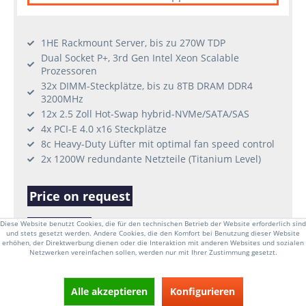
1HE Rackmount Server, bis zu 270W TDP
Dual Socket P+, 3rd Gen Intel Xeon Scalable
Prozessoren
32x DIMM-Steckplätze, bis zu 8TB DRAM DDR4
3200MHz
12x 2.5 Zoll Hot-Swap hybrid-NVMe/SATA/SAS
4x PCI-E 4.0 x16 Steckplätze
8c Heavy-Duty Lüfter mit optimal fan speed control
2x 1200W redundante Netzteile (Titanium Level)
Price on request
Diese Website benutzt Cookies, die für den technischen Betrieb der Website erforderlich sind
DETAILS
und stets gesetzt werden. Andere Cookies, die den Komfort bei Benutzung dieser Website
erhöhen, der Direktwerbung dienen oder die Interaktion mit anderen Websites und sozialen
Netzwerken vereinfachen sollen, werden nur mit Ihrer Zustimmung gesetzt.
Alle akzeptieren
Konfigurieren
kleine Menge lagernd