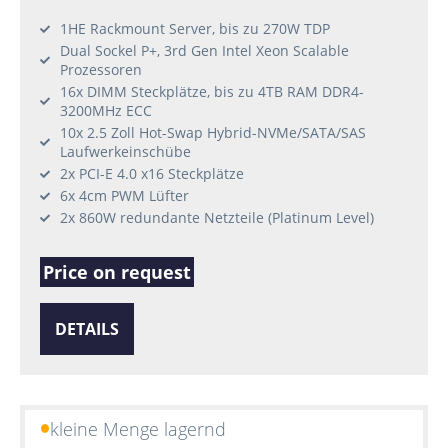
1HE Rackmount Server, bis zu 270W TDP
Dual Sockel P+, 3rd Gen Intel Xeon Scalable
Prozessoren
16x DIMM Steckplätze, bis zu 4TB RAM DDR4-
3200MHz ECC
10x 2.5 Zoll Hot-Swap Hybrid-NVMe/SATA/SAS
Laufwerkeinschübe
2x PCI-E 4.0 x16 Steckplätze
6x 4cm PWM Lüfter
2x 860W redundante Netzteile (Platinum Level)
Price on request
DETAILS
kleine Menge lagernd