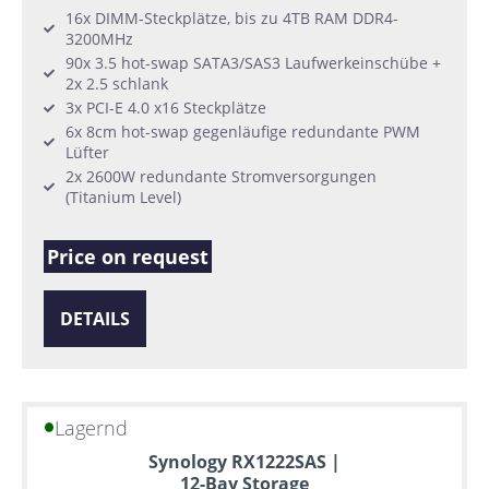
16x DIMM-Steckplätze, bis zu 4TB RAM DDR4-
3200MHz
90x 3.5 hot-swap SATA3/SAS3 Laufwerkeinschübe +
2x 2.5 schlank
3x PCI-E 4.0 x16 Steckplätze
6x 8cm hot-swap gegenläufige redundante PWM
Lüfter
2x 2600W redundante Stromversorgungen
(Titanium Level)
Price on request
DETAILS
Lagernd
Synology RX1222SAS |
12-Bay Storage