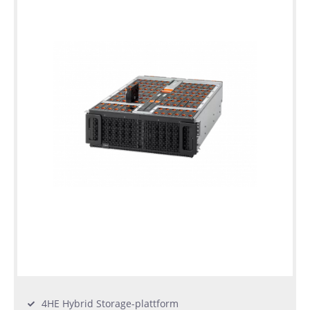
Jahre
Garantie
Individuelle
Konfiguration
Gebrauchte
Rack
Server
4HE Hybrid Storage-plattform