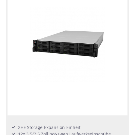
2HE Storage-Expansion-Einheit
12x 3.5/2.5 Zoll hot-swap Laufwerkseinschübe