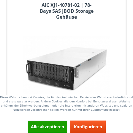
AIC XJ1-40781-02 | 78-
Bays SAS JBOD Storage
Gehäuse
Diese Website benutzt Cookies, die für den technischen Betrieb der Website erforderlich sind
und stets gesetzt werden. Andere Cookies, die den Komfort bei Benutzung dieser Website
erhöhen, der Direktwerbung dienen oder die Interaktion mit anderen Websites und sozialen
Netzwerken vereinfachen sollen, werden nur mit Ihrer Zustimmung gesetzt.
BESONDERES HIGHLIGHT
Alle akzeptieren
Konfigurieren
Dual Expander