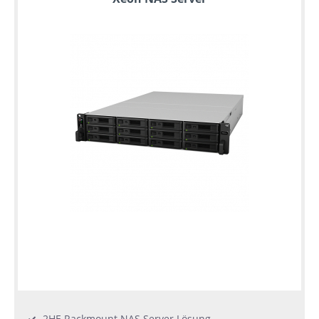
2HE Rackmount NAS Server Lösung