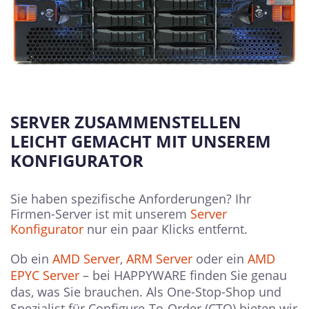
SERVER ZUSAMMENSTELLEN
LEICHT GEMACHT MIT UNSEREM
KONFIGURATOR
Sie haben spezifische Anforderungen? Ihr
Firmen-Server ist mit unserem
Server
Konfigurator
nur ein paar Klicks entfernt.
Ob ein
AMD Server
,
ARM Server
oder ein
AMD
EPYC Server
– bei HAPPYWARE finden Sie genau
das, was Sie brauchen. Als One-Stop-Shop und
Spezialist für Configure-To-Order (CTO) bieten wir