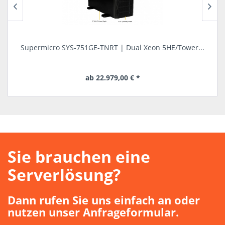
..
Supermicro SYS-751GE-TNRT | Dual Xeon 5HE/Tower...
S
ab 22.979,00 € *
Lange Lieferzeit
Sie brauchen eine
Serverlösung?
Dann rufen Sie uns einfach an oder
nutzen unser Anfrageformular.