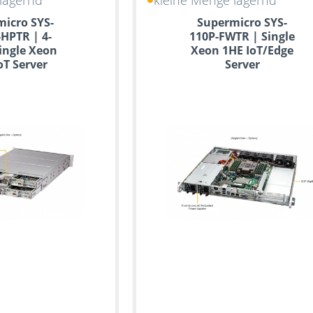
lagernd
kleine Menge lagernd
icro SYS-
Supermicro SYS-
HPTR | 4-
110P-FWTR | Single
ingle Xeon
Xeon 1HE IoT/Edge
oT Server
Server