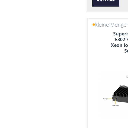
Ubuntu
14 GPUs
SLES
15 GPUs
Citrix Hypervisor
16 GPUs
kleine Menge 
FreeBSD
Debian
Superm
E302-
Fedora
Xeon I
CentOS
S