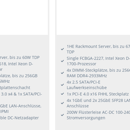
1HE Rackmount Server, bis zu 6
TDP
rver, bis zu 60W TDP
Single FCBGA-2227, Intel Xeon D
18, Intel Xeon D-
1700-Prozessor
or
4x DIMM-Steckplätze, bis zu 25
lätze, bis zu 256GB
RAM DDR4-2933MHz
6MHz
4x 2.5 SATA/PCI-E
tplattenschacht
Laufwerkseinschübe
E 3.0 x4 & 1x SATA/PCI-
1x PCI-E 4.0 x16 FHHL Steckplatz
4x 1GbE und 2x 25GbE SFP28 LA
0GbE LAN-Anschlüsse,
Anschlüsse
 IPMI
200W Flüsterleise AC-DC 100-24
ble DC-Netzadapter
Stromversorgungen