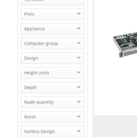
S
Dell
Preis
Gigabyte
Appliance
Happyware
von
bis
579,00 €
NVIDIA
99999,99 €
Storage Appliance
Computer group
Supermicro
IoT Gateway
Design
Server
Rack
Height units
Workstation
Mini Tower
1U
Depth
Tower
1.5U
Box PC
Short
Node quantity
2U
Desktop
3U
Single Board Computer
1 Node
Noise
not applicable
2 Node
whisper quiet
Fanless Design
3 Node