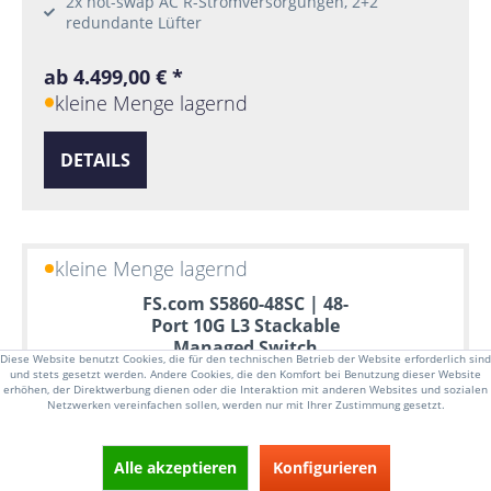
2x hot-swap AC R-Stromversorgungen, 2+2
redundante Lüfter
ab 4.499,00 € *
kleine Menge lagernd
DETAILS
kleine Menge lagernd
FS.com S5860-48SC | 48-
Port 10G L3 Stackable
Managed Switch
Diese Website benutzt Cookies, die für den technischen Betrieb der Website erforderlich sind
und stets gesetzt werden. Andere Cookies, die den Komfort bei Benutzung dieser Website
erhöhen, der Direktwerbung dienen oder die Interaktion mit anderen Websites und sozialen
Netzwerken vereinfachen sollen, werden nur mit Ihrer Zustimmung gesetzt.
Alle akzeptieren
Konfigurieren