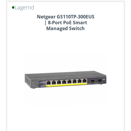
Lagernd
Bis
Netgear GS110TP-300EUS
zu
| 8-Port PoE Smart
6
Managed Switch
Jahre
Garantie
Individuelle
Konfiguration
Gebrauchte
Rack
Server