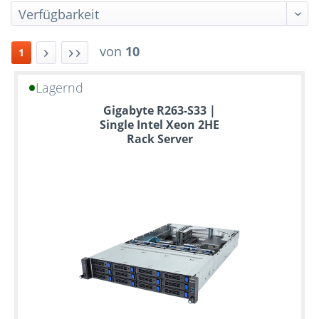
von
10
1
Lagernd
Bis
Gigabyte R263-S33 |
zu
Single Intel Xeon 2HE
6
Rack Server
Jahre
Garantie
Individuelle
Konfiguration
Gebrauchte
Rack
Server