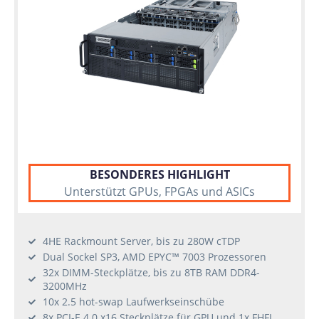
BESONDERES HIGHLIGHT
Unterstützt GPUs, FPGAs und ASICs
4HE Rackmount Server, bis zu 280W cTDP
Dual Sockel SP3, AMD EPYC™ 7003 Prozessoren
32x DIMM-Steckplätze, bis zu 8TB RAM DDR4-
3200MHz
10x 2.5 hot-swap Laufwerkseinschübe
8x PCI-E 4.0 x16 Steckplätze für GPU und 1x FHFL