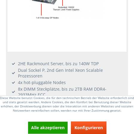
2HE Rackmount Server, bis zu 140W TDP
Dual Sockel P, 2nd Gen Intel Xeon Scalable
Prozessoren
4x hot-pluggable Nodes
8x DIMM Steckplätze, bis zu 2TB RAM DDR4-
2933MHz ECC
Diese Website benutzt Cookies, die für den technischen Betrieb der Website erforderlich sind
3x 3.5 hot-swap Laufwerkseinschübe, 2x SATA DOM
und stets gesetzt werden. Andere Cookies, die den Komfort bei Benutzung dieser Website
erhöhen, der Direktwerbung dienen oder die Interaktion mit anderen Websites und sozialen
1x PCI-E 3.0 x16 Steckplätze
Netzwerken vereinfachen sollen, werden nur mit Ihrer Zustimmung gesetzt.
2x 1600W redundante Stromversorgungen
(Titanium Level 96%)
Alle akzeptieren
Konfigurieren