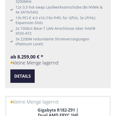
3200MHz
12x 3.5 hot-swap Laufwerkseinschübe (8x NVMe &
4x SATA/SAS)
13x PCI-E 4.0 x16 (10x FHFL für GPUs, 3x LP/HL)
Expansion-Slots
2x 10Gb/s Base-T LAN-Anschlüsse über Intel®
X550-AT2
3x 2200W redundante Stromversorgungen
(Platinum Level)
ab 8.259,00 € *
kleine Menge lagernd
DETAILS
kleine Menge lagernd
Gigabyte R182-Z91 |
Dual AMD EPYC 1HE