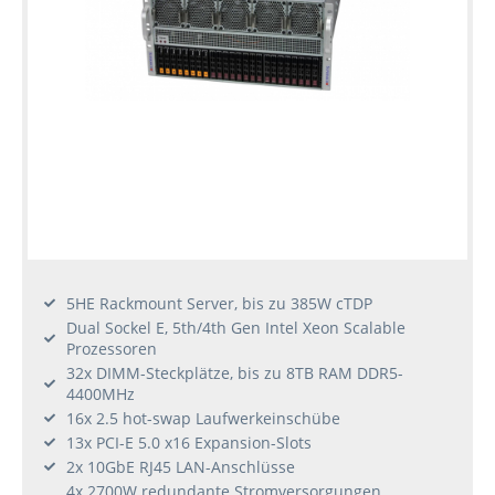
5HE Rackmount Server, bis zu 385W cTDP
Dual Sockel E, 5th/4th Gen Intel Xeon Scalable
Prozessoren
32x DIMM-Steckplätze, bis zu 8TB RAM DDR5-
4400MHz
16x 2.5 hot-swap Laufwerkeinschübe
13x PCI-E 5.0 x16 Expansion-Slots
2x 10GbE RJ45 LAN-Anschlüsse
4x 2700W redundante Stromversorgungen