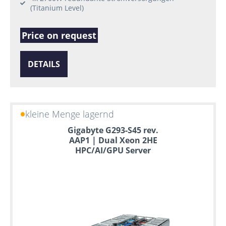
(Titanium Level)
Price on request
DETAILS
kleine Menge lagernd
Gigabyte G293-S45 rev.
AAP1 | Dual Xeon 2HE
HPC/AI/GPU Server