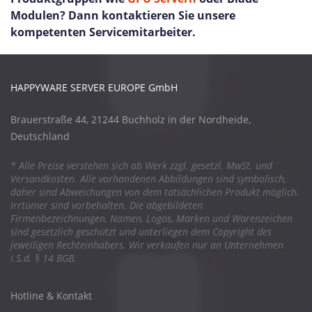
Modulen? Dann kontaktieren Sie unsere
kompetenten Servicemitarbeiter.
HAPPYWARE SERVER EUROPE GmbH
Brauerstraße 44, 21244 Buchholz in der Nordheide,
Deutschland
* Alle Preise verstehen sich ab Werk zzgl. gesetzl. MwSt. und
Versandkosten. Alle vorhandenen Abbildungen sind symbolisch,
daher sind Abweichungen von dem tatsächlichen Produkt möglich.
Irrtümer sind vorbehalten. Die abgebildeten
Firmenbezeichnungen, Namen, Logos, Marken und Warenzeichen
sind gesetzlich geschützt und unterliegen dem Copyright des
jeweiligen Rechteinhabers. Wir verkaufen nur an Unternehmen
i.S.d. § 14 BGB.
Hotline & Kontakt