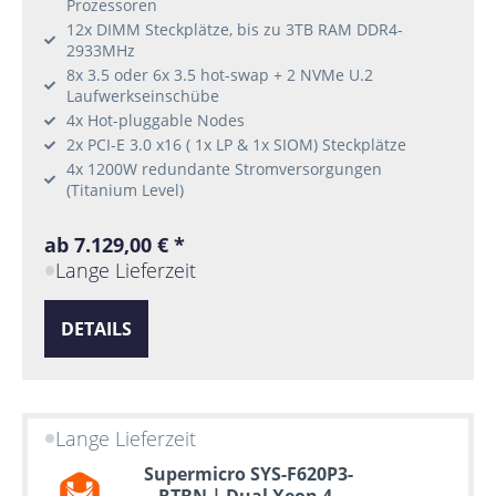
Prozessoren
12x DIMM Steckplätze, bis zu 3TB RAM DDR4-
2933MHz
8x 3.5 oder 6x 3.5 hot-swap + 2 NVMe U.2
Laufwerkseinschübe
4x Hot-pluggable Nodes
2x PCI-E 3.0 x16 ( 1x LP & 1x SIOM) Steckplätze
4x 1200W redundante Stromversorgungen
(Titanium Level)
ab 7.129,00 € *
Lange Lieferzeit
DETAILS
Lange Lieferzeit
Supermicro SYS-F620P3-
RTBN | Dual Xeon 4-