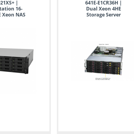
21XS+ |
641E-E1CR36H |
ation 16-
Dual Xeon 4HE
E Xeon NAS
Storage Server
erver