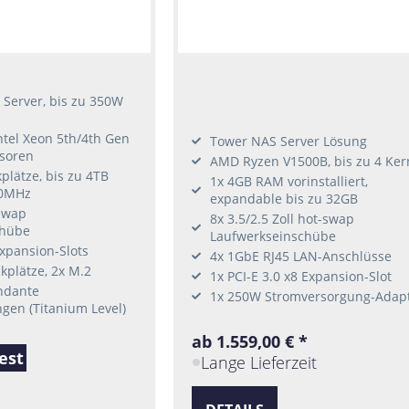
Server, bis zu 350W
Intel Xeon 5th/4th Gen
Tower NAS Server Lösung
ssoren
AMD Ryzen V1500B, bis zu 4 Ker
lätze, bis zu 4TB
1x 4GB RAM vorinstalliert,
0MHz
expandable bis zu 32GB
-swap
8x 3.5/2.5 Zoll hot-swap
chübe
Laufwerkseinschübe
xpansion-Slots
4x 1GbE RJ45 LAN-Anschlüsse
kplätze, 2x M.2
1x PCI-E 3.0 x8 Expansion-Slot
ndante
1x 250W Stromversorgung-Adap
gen (Titanium Level)
ab 1.559,00 € *
est
Lange Lieferzeit