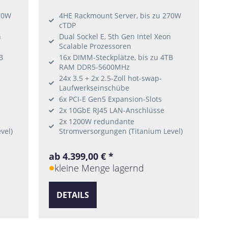
70W
4HE Rackmount Server, bis zu 270W
cTDP
n
Dual Sockel E, 5th Gen Intel Xeon
Scalable Prozessoren
B
16x DIMM-Steckplätze, bis zu 4TB
RAM DDR5-5600MHz
24x 3.5 + 2x 2.5-Zoll hot-swap-
Laufwerkseinschübe
6x PCI-E Gen5 Expansion-Slots
2x 10GbE RJ45 LAN-Anschlüsse
2x 1200W redundante
vel)
Stromversorgungen (Titanium Level)
ab 4.399,00 € *
kleine Menge lagernd
DETAILS