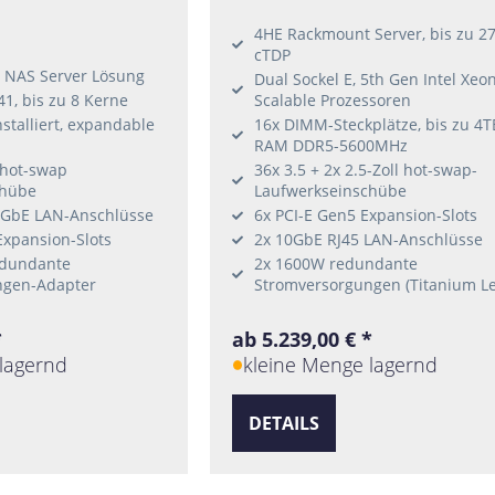
4HE Rackmount Server, bis zu 2
cTDP
 NAS Server Lösung
Dual Sockel E, 5th Gen Intel Xeo
41, bis zu 8 Kerne
Scalable Prozessoren
talliert, expandable
16x DIMM-Steckplätze, bis zu 4T
RAM DDR5-5600MHz
l hot-swap
36x 3.5 + 2x 2.5-Zoll hot-swap-
chübe
Laufwerkseinschübe
0GbE LAN-Anschlüsse
6x PCI-E Gen5 Expansion-Slots
 Expansion-Slots
2x 10GbE RJ45 LAN-Anschlüsse
edundante
2x 1600W redundante
ngen-Adapter
Stromversorgungen (Titanium Le
*
ab 5.239,00 € *
lagernd
kleine Menge lagernd
DETAILS