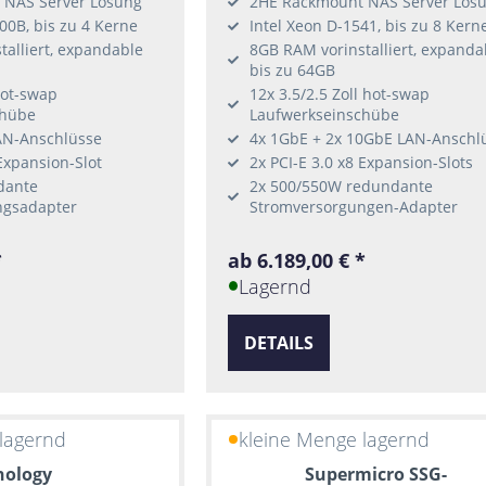
 NAS Server Lösung
2HE Rackmount NAS Server Lös
0B, bis zu 4 Kerne
Intel Xeon D-1541, bis zu 8 Kern
alliert, expandable
8GB RAM vorinstalliert, expanda
bis zu 64GB
 hot-swap
12x 3.5/2.5 Zoll hot-swap
chübe
Laufwerkseinschübe
AN-Anschlüsse
4x 1GbE + 2x 10GbE LAN-Anschl
 Expansion-Slot
2x PCI-E 3.0 x8 Expansion-Slots
dante
2x 500/550W redundante
ngsadapter
Stromversorgungen-Adapter
*
ab 6.189,00 € *
Lagernd
DETAILS
lagernd
kleine Menge lagernd
nology
Supermicro SSG-