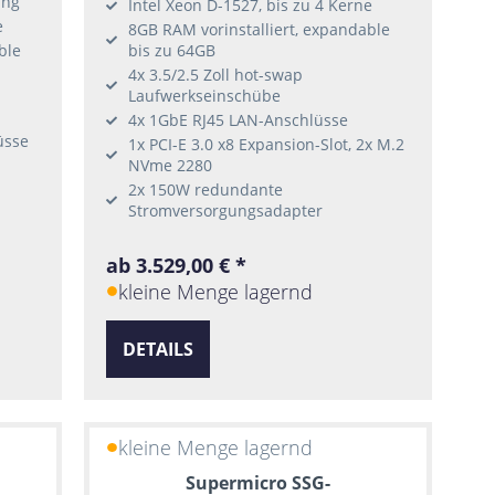
ung
Intel Xeon D-1527, bis zu 4 Kerne
e
8GB RAM vorinstalliert, expandable
ble
bis zu 64GB
4x 3.5/2.5 Zoll hot-swap
Laufwerkseinschübe
4x 1GbE RJ45 LAN-Anschlüsse
üsse
1x PCI-E 3.0 x8 Expansion-Slot, 2x M.2
NVme 2280
2x 150W redundante
Stromversorgungsadapter
ab 3.529,00 € *
kleine Menge lagernd
DETAILS
kleine Menge lagernd
Supermicro SSG-