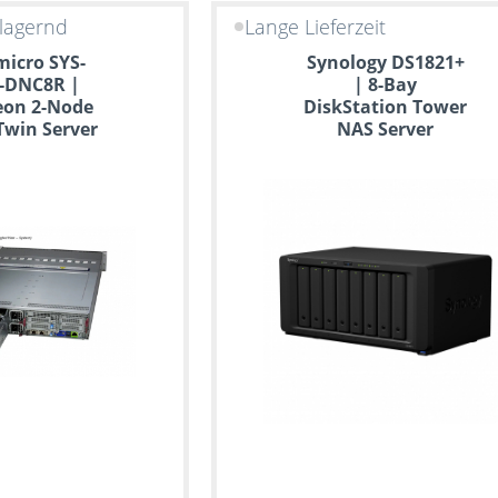
lagernd
Lange Lieferzeit
icro SYS-
Synology DS1821+
-DNC8R |
| 8-Bay
eon 2-Node
DiskStation Tower
Twin Server
NAS Server