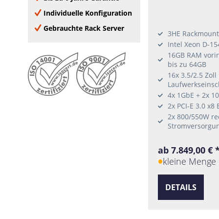
Windows Server 2012 R2
6 Add-on Cards
Individuelle Konfiguration
VMware compatible
7 Add-on Cards
Gebrauchte Rack Server
VMware certified
3HE Rackmount
8 Add-on Cards
Intel Xeon D-15
Oracle Linux
9 Add-on Cards
16GB RAM vorins
Windows Server 2016
10 Add-on Cards
bis zu 64GB
Window Server 2019
16x 3.5/2.5 Zol
Windows Server 2022
Laufwerkseins
4x 1GbE + 2x 1
Windows 10
2x PCI-E 3.0 x8
Windows 11
2x 800/550W r
RHEL
Stromversorgu
Ubuntu
SLES
ab 7.849,00 € 
Citrix Hypervisor
kleine Menge 
CentOS
DETAILS