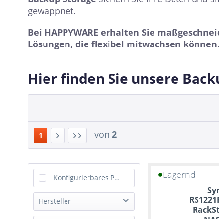
gewappnet.
Bei HAPPYWARE erhalten Sie maßgeschneid
Lösungen, die flexibel mitwachsen können
Hier finden Sie unsere Back
von
2
1
Lagernd
Konfigurierbares Produkt
Sy
RS1221R
Hersteller
RackSt