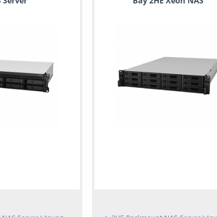
 Server
Bay 2HE Xeon NAS
Server