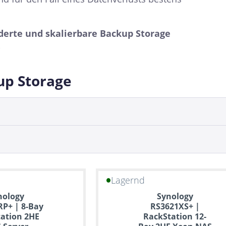
erte und skalierbare Backup Storage
.
up Storage
Lagernd
nology
Synology
P+ | 8-Bay
RS3621XS+ |
ation 2HE
RackStation 12-