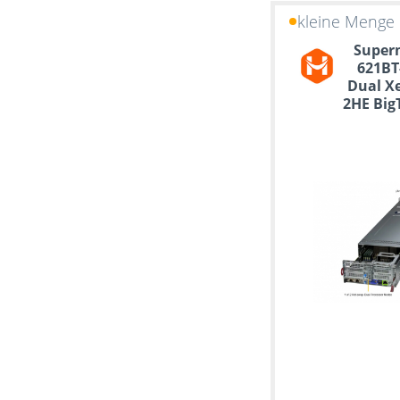
kleine Menge 
Superm
621BT
Dual X
2HE Big