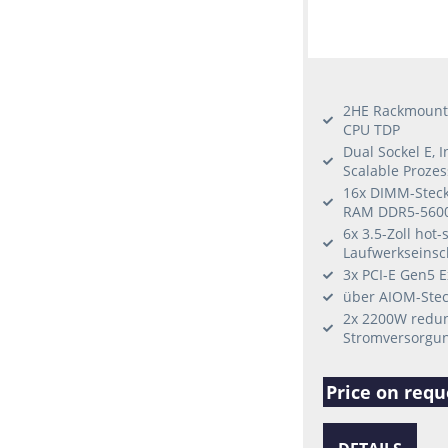
2HE Rackmount 
CPU TDP
Dual Sockel E, 
Scalable Proze
16x DIMM-Steckp
RAM DDR5-560
6x 3.5-Zoll hot
Laufwerkseins
3x PCI-E Gen5 E
über AIOM-Stec
2x 2200W redu
Stromversorgun
Price on requ