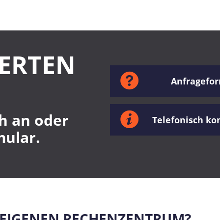
PERTEN
Anfragefo
h an oder
Telefonisch ko
mular.
M EIGENEN RECHENZENTRUM?