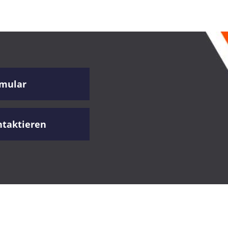
rmular
ntaktieren