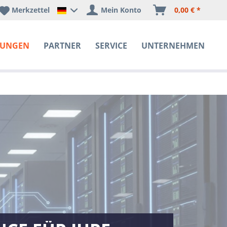
Merkzettel
Mein Konto
0,00 € *
Happyware Deutschland
SUNGEN
PARTNER
SERVICE
UNTERNEHMEN