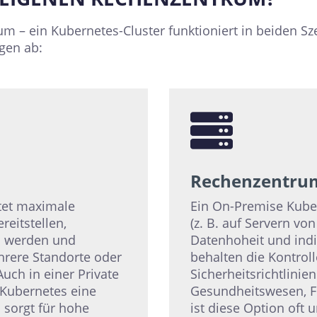
m – ein Kubernetes-Cluster funktioniert in beiden Sz
gen ab:
Rechenzentru
etet maximale
Ein On-Premise Kube
reitstellen,
(z. B. auf Servern vo
n werden und
Datenhoheit und indi
rere Standorte oder
behalten die Kontrol
uch in einer Private
Sicherheitsrichtlinie
 Kubernetes eine
Gesundheitswesen, Fi
 sorgt für hohe
ist diese Option oft u