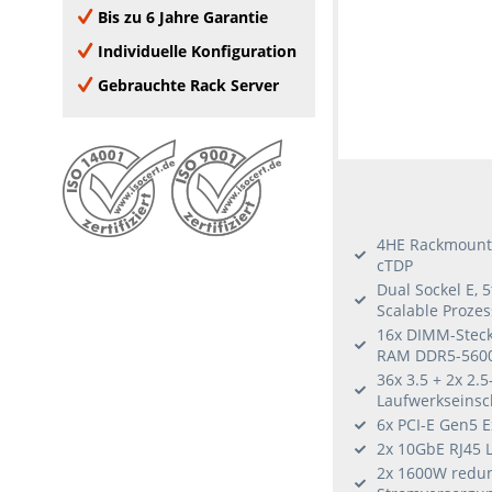
Windows Server 2012 R2
4 GPUs
68 Slot
Bis zu 6 Jahre Garantie
6 Add-on Cards
VMware compatible
90 Slot
7 Add-on Cards
Individuelle Konfiguration
VMware certified
8 Add-on Cards
Gebrauchte Rack Server
Oracle Linux
9 Add-on Cards
Windows Server 2016
10 Add-on Cards
Window Server 2019
Windows Server 2022
Windows 10
Windows 11
4HE Rackmount 
RHEL
cTDP
Dual Sockel E, 
Ubuntu
Scalable Proze
SLES
16x DIMM-Steckp
Citrix Hypervisor
RAM DDR5-560
Fedora
36x 3.5 + 2x 2.5
Laufwerkseins
CentOS
6x PCI-E Gen5 E
2x 10GbE RJ45 
2x 1600W redu