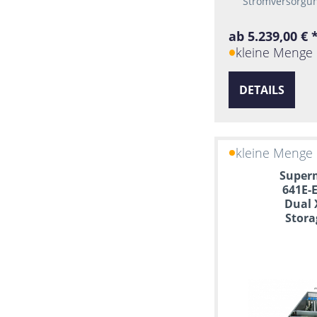
Stromversorgun
ab 5.239,00 € 
kleine Menge 
DETAILS
kleine Menge 
Superm
641E-
Dual 
Stora