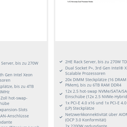
2HE Rack Server, bis zu 270W T
Server, bis zu 270W
Dual Socket P+, 3rd Gen Intel®
Scalable Prozessoren
5th Gen Intel Xeon
20x DIMM Steckplätze (16 DRAM 
ssoren
PMem), bis zu 6TB RAM DDR4
lätze, bis zu 4TB
12x 2.5 hot-swap NVMe/SATA/SA
0MHz
Einschübe (12x 2.5 NVMe-Hybrid
-Zoll hot-swap-
1x PCI-E 4.0 x16 und 1x PCI-E 4.0
chübe
(LP) Steckplätze
xpansion-Slots
Netzwerkkonnektivität über AI
LAN-Anschlüsse
(OCP 3.0 Konformität)
ndante
2x 2200W redundante