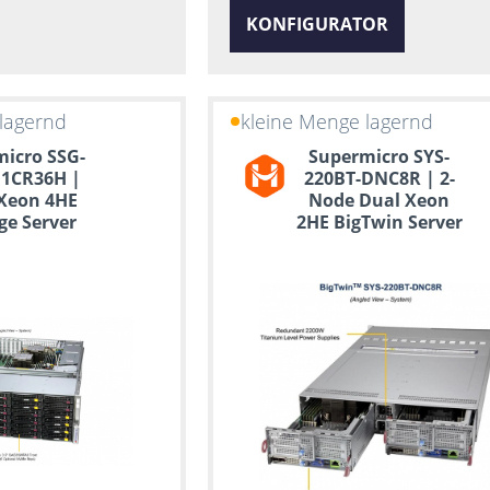
KONFIGURATOR
lagernd
kleine Menge lagernd
icro SSG-
Supermicro SYS-
E1CR36H |
220BT-DNC8R | 2-
Xeon 4HE
Node Dual Xeon
ge Server
2HE BigTwin Server