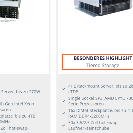
BESONDERES HIGHLIGHT
Tiered Storage
4HE Rackmount Server, bis zu 2
Server, bis zu 270W
cTDP
Single Sockel SP3, AMD EPYC 70
5th Gen Intel Xeon
Serie Prozessoren
ssoren
16x DIMM-Steckplätze, bis zu 4T
lätze, bis zu 4TB
RAM DDR4-3200MHz
0MHz
50x 3.5/2.5 Zoll hot-swap
-Zoll hot-swap-
Laufwerkseinschübe