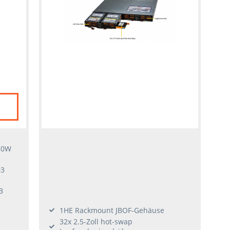
80W
03
B
1HE Rackmount JBOF-Gehäuse
32x 2.5-Zoll hot-swap