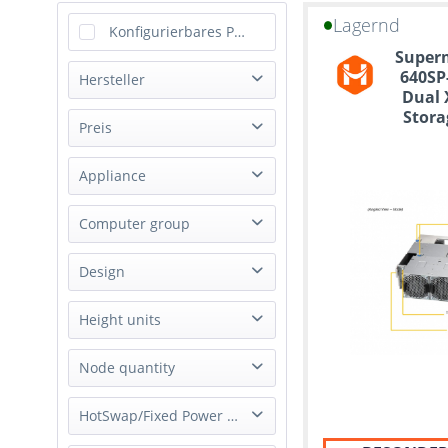
Lagernd
Konfigurierbares Produkt
Superm
640SP
Hersteller
Dual 
Stora
AIC
Preis
Dell
Appliance
Gigabyte
von
bis
1930,00 €
Happyware
99999,99 €
Storage Appliance
Computer group
Supermicro
Server
Design
Rack
Height units
1U
Node quantity
2U
1 Node
HotSwap/Fixed Power Supply
4U
2 Node