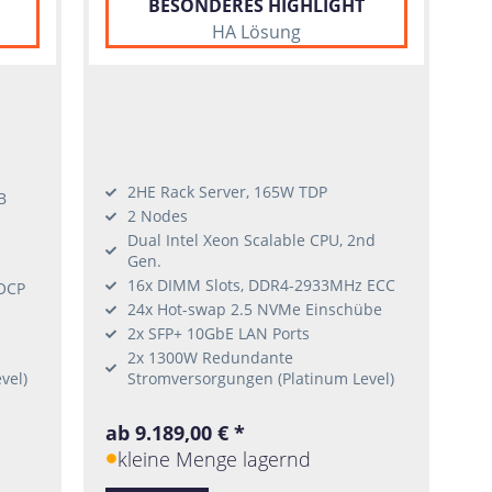
BESONDERES HIGHLIGHT
HA Lösung
2HE Rack Server, 165W TDP
B
2 Nodes
Dual Intel Xeon Scalable CPU, 2nd
Gen.
16x DIMM Slots, DDR4-2933MHz ECC
 OCP
24x Hot-swap 2.5 NVMe Einschübe
2x SFP+ 10GbE LAN Ports
2x 1300W Redundante
vel)
Stromversorgungen (Platinum Level)
ab 9.189,00 € *
kleine Menge lagernd