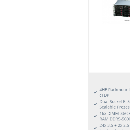
4HE Rackmount 
cTDP
Dual Sockel E, 
Scalable Proze
16x DIMM-Steckp
RAM DDR5-560
24x 3.5 + 2x 2.5