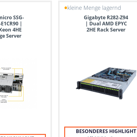
kleine Menge lagernd
icro SSG-
Gigabyte R282-Z94
-E1CR90 |
| Dual AMD EPYC
Xeon 4HE
2HE Rack Server
ge Server
BESONDERES HIGHLIGHT