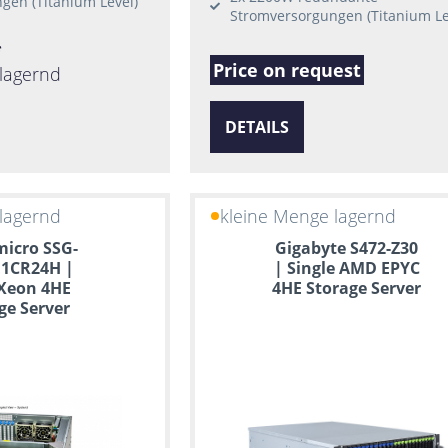
gen (Titanium Level)
Stromversorgungen (Titanium Le
*
Price on request
lagernd
DETAILS
lagernd
kleine Menge lagernd
icro SSG-
Gigabyte S472-Z30
E1CR24H |
| Single AMD EPYC
Xeon 4HE
4HE Storage Server
ge Server