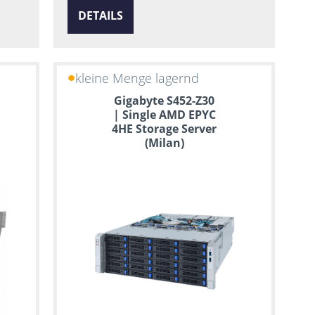
DETAILS
kleine Menge lagernd
Gigabyte S452-Z30
| Single AMD EPYC
4HE Storage Server
(Milan)