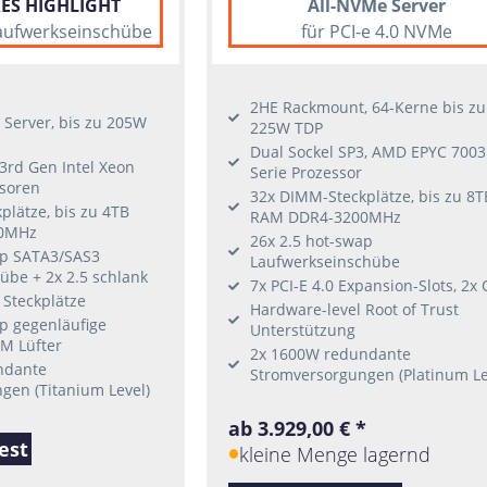
ES HIGHLIGHT
All-NVMe Server
 Laufwerkseinschübe
für PCI-e 4.0 NVMe
2HE Rackmount, 64-Kerne bis zu
Server, bis zu 205W
225W TDP
Dual Sockel SP3, AMD EPYC 7003
 3rd Gen Intel Xeon
Serie Prozessor
ssoren
32x DIMM-Steckplätze, bis zu 8T
lätze, bis zu 4TB
RAM DDR4-3200MHz
0MHz
26x 2.5 hot-swap
ap SATA3/SAS3
Laufwerkseinschübe
übe + 2x 2.5 schlank
7x PCI-E 4.0 Expansion-Slots, 2x
6 Steckplätze
Hardware-level Root of Trust
p gegenläufige
Unterstützung
M Lüfter
2x 1600W redundante
ndante
Stromversorgungen (Platinum Le
gen (Titanium Level)
ab 3.929,00 € *
est
kleine Menge lagernd