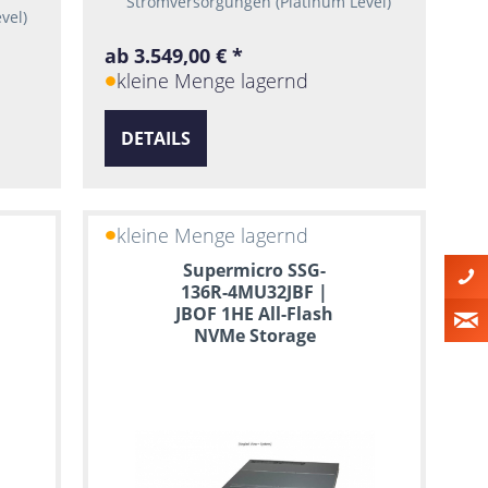
Stromversorgungen (Platinum Level)
vel)
ab 3.549,00 € *
kleine Menge lagernd
DETAILS
kleine Menge lagernd
Supermicro SSG-
136R-4MU32JBF |
JBOF 1HE All-Flash
NVMe Storage