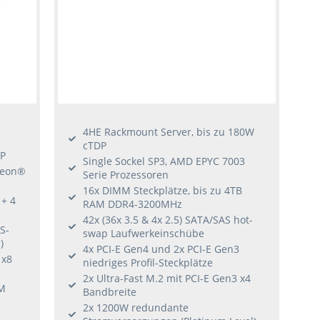
4HE Rackmount Server, bis zu 180W
cTDP
DP
Single Sockel SP3, AMD EPYC 7003
 Xeon®
Serie Prozessoren
16x DIMM Steckplätze, bis zu 4TB
+ 4
RAM DDR4-3200MHz
42x (36x 3.5 & 4x 2.5) SATA/SAS hot-
S-
swap Laufwerkeinschübe
)
4x PCI-E Gen4 und 2x PCI-E Gen3
 x8
niedriges Profil-Steckplätze
2x Ultra-Fast M.2 mit PCI-E Gen3 x4
OM
Bandbreite
2x 1200W redundante