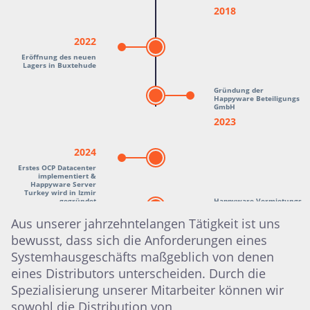
2018
2022
Eröffnung des neuen
Lagers in Buxtehude
Gründung der
Happyware Beteiligungs
GmbH
2023
2024
Erstes OCP Datacenter
implementiert &
Happyware Server
Turkey wird in Izmir
gegründet
Happyware Vermietungs
GmbH wird speziell für
Server-Vermietung
Aus unserer jahrzehntelangen Tätigkeit ist uns
gegründet
bewusst, dass sich die Anforderungen eines
2025
Systemhausgeschäfts maßgeblich von denen
eines Distributors unterscheiden. Durch die
Spezialisierung unserer Mitarbeiter können wir
sowohl die Distribution von