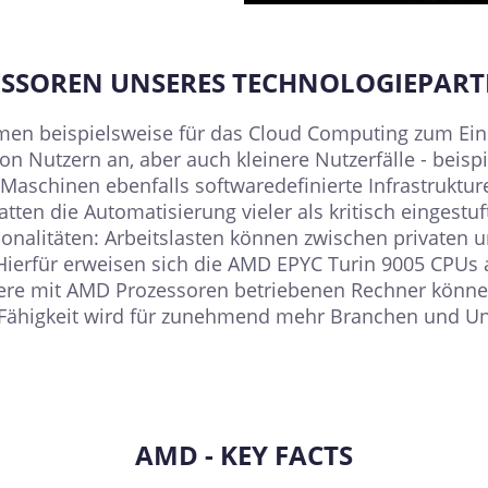
ZESSOREN UNSERES TECHNOLOGIEPAR
n beispielsweise für das Cloud Computing zum Einsa
on Nutzern an, aber auch kleinere Nutzerfälle - bei
aschinen ebenfalls softwaredefinierte Infrastruktur
en die Automatisierung vieler als kritisch eingestuft
ionalitäten: Arbeitslasten können zwischen privaten
ierfür erweisen sich die AMD EPYC Turin 9005 CPUs al
Unsere mit AMD Prozessoren betriebenen Rechner kön
Fähigkeit wird für zunehmend mehr Branchen und Unt
AMD - KEY FACTS