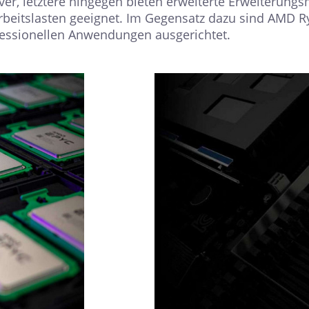
ver, letztere hingegen bieten erweiterte Erweiterung
rbeitslasten geeignet. Im Gegensatz dazu sind AMD R
essionellen Anwendungen ausgerichtet.