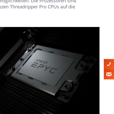
smöglichkeiten. Die Prozessoren sind
yzen Threadripper Pro CPUs auf die