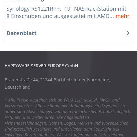
Synology RS1221RP+: 19" NAS RackStation mit
8 Einschüben und ausgestattet mit AMD...
mehr
Datenblatt
HAPPYWARE SERVER EUROPE GmbH
Brauerstraße 44, 21244 Buchholz in der Nordheide,
Deutschland
* Alle Preise verstehen sich ab Werk zzgl. gesetzl. MwSt. und
Versandkosten. Alle vorhandenen Abbildungen sind symbolisch,
daher sind Abweichungen von dem tatsächlichen Produkt möglich.
Irrtümer sind vorbehalten. Die abgebildeten
Firmenbezeichnungen, Namen, Logos, Marken und Warenzeichen
sind gesetzlich geschützt und unterliegen dem Copyright des
jeweiligen Rechteinhabers. Wir verkaufen nur an Unternehmen