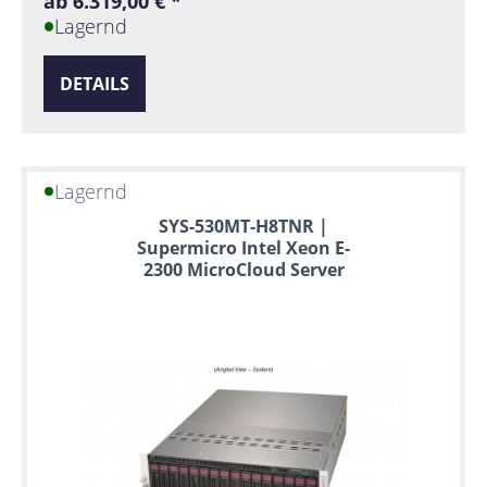
ab 6.319,00 € *
Lagernd
DETAILS
Lagernd
SYS-530MT-H8TNR |
Supermicro Intel Xeon E-
2300 MicroCloud Server