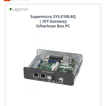
Lagernd
Bis
Supermicro SYS-E100-8Q
zu
| IOT-Gateway
6
lüfterloser Box PC
Jahre
Garantie
Individuelle
Konfiguration
Gebrauchte
Rack
Server