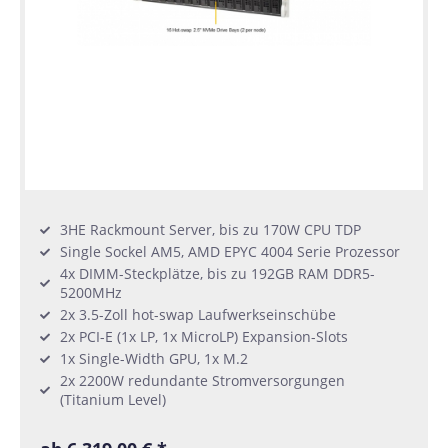
3HE Rackmount Server, bis zu 170W CPU TDP
Single Sockel AM5, AMD EPYC 4004 Serie Prozessor
4x DIMM-Steckplätze, bis zu 192GB RAM DDR5-
5200MHz
2x 3.5-Zoll hot-swap Laufwerkseinschübe
2x PCI-E (1x LP, 1x MicroLP) Expansion-Slots
1x Single-Width GPU, 1x M.2
2x 2200W redundante Stromversorgungen
(Titanium Level)