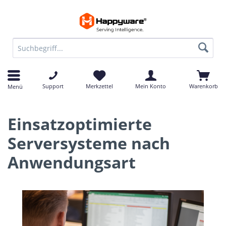
Support
Merkzettel
Mein Konto
Warenkorb
Menü
Einsatzoptimierte
Serversysteme nach
Anwendungsart