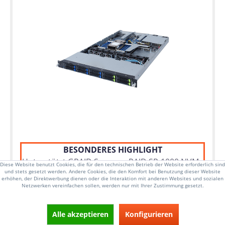
BESONDERES HIGHLIGHT
Unterstützt GRAID SupremeRAID SR-1000 NVMe
Diese Website benutzt Cookies, die für den technischen Betrieb der Website erforderlich sind
und stets gesetzt werden. Andere Cookies, die den Komfort bei Benutzung dieser Website
erhöhen, der Direktwerbung dienen oder die Interaktion mit anderen Websites und sozialen
Netzwerken vereinfachen sollen, werden nur mit Ihrer Zustimmung gesetzt.
1HE Rackmount Server, bis zu 240W cTDP
Single Sockel SP3, AMD EPYC 7003 Serie Prozessor
Alle akzeptieren
Konfigurieren
16x DIMM Steckplätze, bis zu 4TB RAM DDR4-