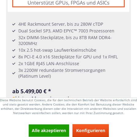
Unterstützt GPUs, FPGAs und ASICs
4HE Rackmount Server, bis zu 280W cTDP
Dual Sockel SP3, AMD EPYC™ 7003 Prozessoren
32x DIMM-Steckplätze, bis zu 8TB RAM DDR4-
3200MHz
10x 2.5 hot-swap Laufwerkseinschübe
8x PCI-E 4.0 x16 Steckplätze für GPU und 1x FHFL
2x 1GbE RJ45 LAN-Anschlüsse
3x 2200W redundante Stromversorgungen
(Platinum Level)
ab 5.499,00 € *
kleine Menge lagernd
Diese Website benutzt Cookies, die für den technischen Betrieb der Website erforderlich sind
und stets gesetzt werden. Andere Cookies, die den Komfort bei Benutzung dieser Website
erhöhen, der Direktwerbung dienen oder die Interaktion mit anderen Websites und sozialen
Netzwerken vereinfachen sollen, werden nur mit Ihrer Zustimmung gesetzt.
DETAILS
Alle akzeptieren
Konfigurieren