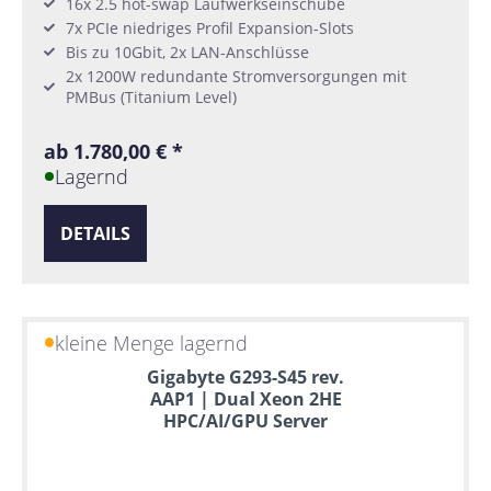
16x 2.5 hot-swap Laufwerkseinschübe
7x PCIe niedriges Profil Expansion-Slots
Bis zu 10Gbit, 2x LAN-Anschlüsse
2x 1200W redundante Stromversorgungen mit
PMBus (Titanium Level)
ab 1.780,00 € *
Lagernd
DETAILS
kleine Menge lagernd
Gigabyte G293-S45 rev.
AAP1 | Dual Xeon 2HE
HPC/AI/GPU Server