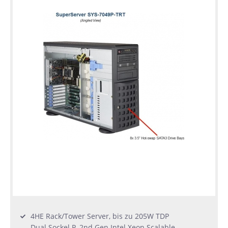
4HE Rack/Tower Server, bis zu 205W TDP
Dual Sockel P, 2nd Gen Intel Xeon Scalable