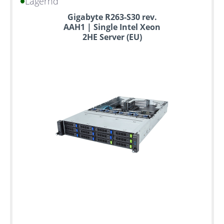
Lagernd
Bis
Gigabyte R263-S30 rev.
zu
AAH1 | Single Intel Xeon
6
2HE Server (EU)
Jahre
Garantie
Individuelle
Konfiguration
Gebrauchte
Rack
Server