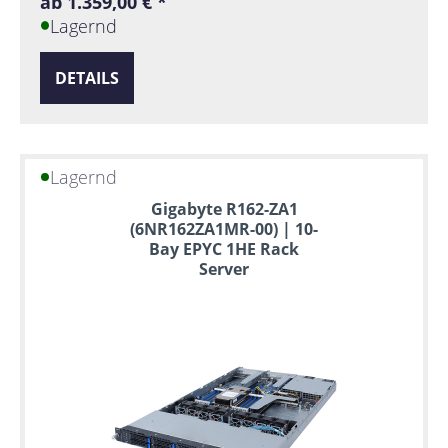
ab 1.359,00 € *
Lagernd
DETAILS
Lagernd
Gigabyte R162-ZA1
(6NR162ZA1MR-00) | 10-
Bay EPYC 1HE Rack
Server