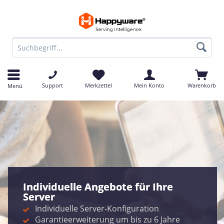
Support
Merkzettel
Mein Konto
Warenkorb
Menü
Individuelle Angebote für Ihre 
Server
   Individuelle Server-Konfiguration
   Garantieerweiterung um bis zu 6 Jahre