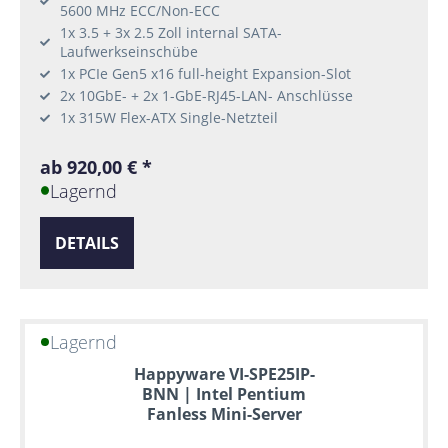
5600 MHz ECC/Non-ECC
1x 3.5 + 3x 2.5 Zoll internal SATA-
Laufwerkseinschübe
1x PCIe Gen5 x16 full-height Expansion-Slot
2x 10GbE- + 2x 1-GbE-RJ45-LAN- Anschlüsse
1x 315W Flex-ATX Single-Netzteil
ab 920,00 € *
Lagernd
DETAILS
Lagernd
Happyware VI-SPE25IP-
BNN | Intel Pentium
Fanless Mini-Server