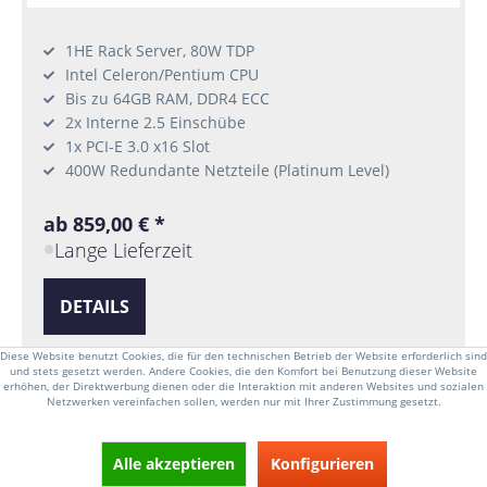
1HE Rack Server, 80W TDP
Intel Celeron/Pentium CPU
Bis zu 64GB RAM, DDR4 ECC
2x Interne 2.5 Einschübe
1x PCI-E 3.0 x16 Slot
400W Redundante Netzteile (Platinum Level)
ab 859,00 € *
Lange Lieferzeit
DETAILS
Diese Website benutzt Cookies, die für den technischen Betrieb der Website erforderlich sind
und stets gesetzt werden. Andere Cookies, die den Komfort bei Benutzung dieser Website
erhöhen, der Direktwerbung dienen oder die Interaktion mit anderen Websites und sozialen
Netzwerken vereinfachen sollen, werden nur mit Ihrer Zustimmung gesetzt.
Lange Lieferzeit
Happyware VI-SCEM2IP-
Alle akzeptieren
Konfigurieren
BNN-LN6 | Intel Celeron