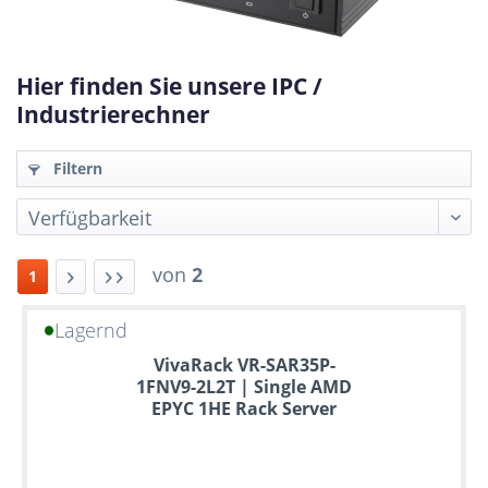
Hier finden Sie unsere IPC /
Industrierechner
Filtern
von
2
1
Lagernd
Bis
VivaRack VR-SAR35P-
zu
1FNV9-2L2T | Single AMD
6
EPYC 1HE Rack Server
Jahre
Garantie
Individuelle