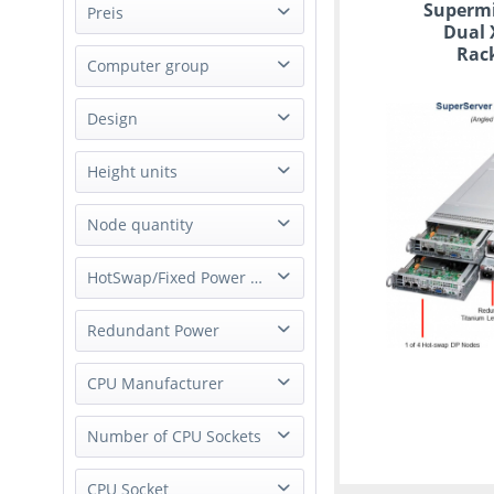
Supermi
Supermicro
Preis
Dual 
Rack
Computer group
von
bis
2549,00 €
99999,99 €
Server
Design
Rack
Height units
1U
Node quantity
2U
2 Node
HotSwap/Fixed Power Supply
4U
4 Node
Hot-Swap Power Supply
Redundant Power
8 Node
Fixed Power Supply
Redundant Power
CPU Manufacturer
Intel
Number of CPU Sockets
AMD
1 Socket
CPU Socket