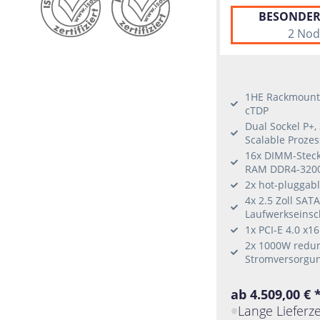
BESONDER
Windows 10
2 Nod
Windows 11
RHEL
Ubuntu
SLES
1HE Rackmount-
cTDP
Citrix Hypervisor
Dual Sockel P+,
Scalable Proze
16x DIMM-Steckp
RAM DDR4-320
2x hot-pluggab
4x 2.5 Zoll SAT
Laufwerkseins
1x PCI-E 4.0 x1
2x 1000W redu
Stromversorgun
ab 4.509,00 € 
Lange Lieferze