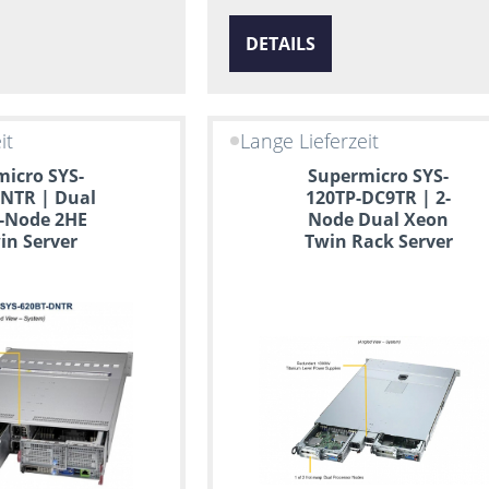
DETAILS
it
Lange Lieferzeit
icro SYS-
Supermicro SYS-
NTR | Dual
120TP-DC9TR | 2-
-Node 2HE
Node Dual Xeon
in Server
Twin Rack Server