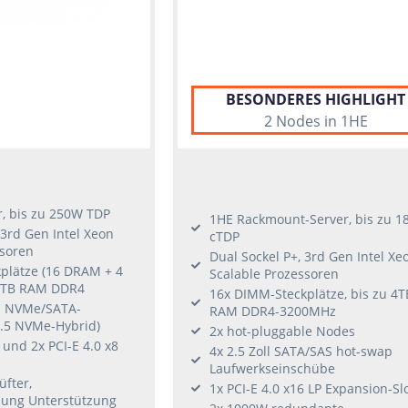
BESONDERES HIGHLIGHT
2 Nodes in 1HE
r, bis zu 250W TDP
1HE Rackmount-Server, bis zu 
 3rd Gen Intel Xeon
cTDP
ssoren
Dual Sockel P+, 3rd Gen Intel Xe
plätze (16 DRAM + 4
Scalable Prozessoren
 6TB RAM DDR4
16x DIMM-Steckplätze, bis zu 4T
p NVMe/SATA-
RAM DDR4-3200MHz
2.5 NVMe-Hybrid)
2x hot-pluggable Nodes
 und 2x PCI-E 4.0 x8
4x 2.5 Zoll SATA/SAS hot-swap
Laufwerkseinschübe
üfter,
1x PCI-E 4.0 x16 LP Expansion-Sl
hlung Unterstützung