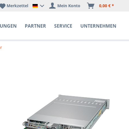
Merkzettel
Mein Konto
0,00 € *
Happyware Deutschland
SUNGEN
PARTNER
SERVICE
UNTERNEHMEN
r