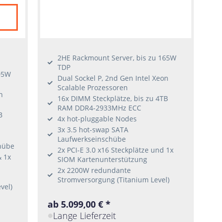
2HE Rackmount Server, bis zu 165W
TDP
05W
Dual Sockel P, 2nd Gen Intel Xeon
Scalable Prozessoren
n
16x DIMM Steckplätze, bis zu 4TB
RAM DDR4-2933MHz ECC
B
4x hot-pluggable Nodes
3x 3.5 hot-swap SATA
Laufwerkseinschübe
hübe
2x PCI-E 3.0 x16 Steckplätze und 1x
& 1x
SIOM Kartenunterstützung
2x 2200W redundante
Stromversorgung (Titanium Level)
vel)
ab 5.099,00 € *
Lange Lieferzeit