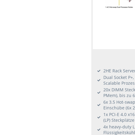
2HE Rack Serve
Dual Socket P+,
Scalable Proze
20x DIMM Steck
PMem), bis zu
6x 3.5 Hot-swa
Einschübe (6x 
1x PCI-E 4.0 x16
(LP) Steckplätze
4x heavy-duty L
Flüssigkeitskü