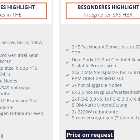
ES HIGHLIGHT
BESONDERES HIGHLIGHT
es in 1HE
Integrierter SAS HBA
Server, bis zu 185W
2HE Rackmount Server, bis zu 2
TDP
 3rd Gen Intel Xeon
Dual Sockel P, 2nd Gen Intel Xeo
ssoren
Scalable Prozessoren
lätze, bis zu 4TB
24x DIMM Steckplätze, bis zu 6T
0MHz
RAM DDR4-2933MHz ECC
le Nodes
2x hot-pluggable Nodes
A/SAS hot-swap
6x 3.5 hot-swap Laufwerkseinsc
chübe
2x PCI-E 3.0 x8, 1x PCI-E 3.0 x16 
6 LP Expansion-Slot
SIOM-Karte Unterstützung
ndante
2x 2200W redundante
gen (Titanium Level)
Stromversorgungen (Titanium Le
*
Price on request
it