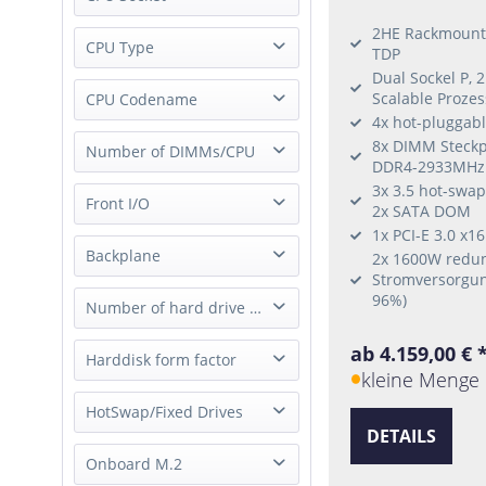
2 Socket
2HE Rackmount 
Socket P (LGA-3647)
CPU Type
TDP
Socket E (LGA-4677)
Dual Sockel P, 
Xeon Scalable 1st Gen
Scalable Proze
CPU Codename
Socket SP5 (LGA 6096)
4x hot-pluggab
Xeon Scalable 2nd Gen
Socket P+ (LGA 4189)
8x DIMM Steckp
Intel Sapphire Rapids
Number of DIMMs/CPU
Xeon Scalable 3rd Gen
DDR4-2933MHz
AMD Genoa
Xeon Scalable 4th Gen
3x 3.5 hot-swa
4 DIMMs/CPU
Front I/O
Intel Emerald Rapids
Xeon Scalable 5th Gen
2x SATA DOM
6 DIMMs/CPU
AMD Turin
1x PCI-E 3.0 x1
Epyc 4th Gen
USB only
Backplane
8 DIMMs/CPU
2x 1600W redu
Intel Skylake
Epyc 5th Gen
Stromversorgun
All Ports
12 DIMMs/CPU
Intel Cascade Lake
96%)
SAS/SATA Passive
Number of hard drive slot
16 DIMMs/CPU
Intel Ice Lake SP
SAS/SATA/NVMe Passive
ab 4.159,00 € 
2 Slot
Harddisk form factor
NVMe
kleine Menge 
3 Slot
2.5"
HotSwap/Fixed Drives
4 Slot
DETAILS
3.5"
6 Slot
Hot-Swap Drives
Onboard M.2
M.2
8 Slot