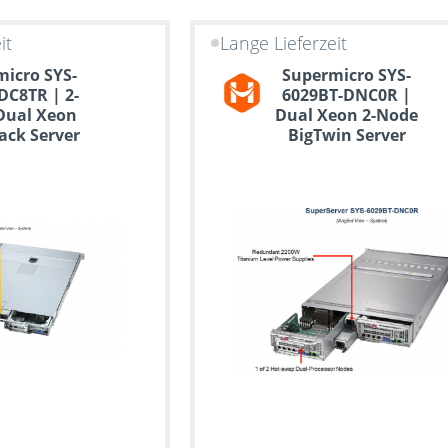
it
Lange Lieferzeit
icro SYS-
Supermicro SYS-
DC8TR | 2-
6029BT-DNC0R |
Dual Xeon
Dual Xeon 2-Node
ack Server
BigTwin Server