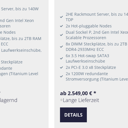
Server, bis zu 140W
2HE Rackmount Server, bis zu 1
TDP
2nd Gen Intel Xeon
ssoren
2x Hot-pluggable Nodes
le Nodes
Dual Sockel P, 2nd Gen Intel Xeo
Scalable Prozessoren
lätze, bis zu 2TB RAM
 ECC
8x DIMM Steckplätze, bis zu 2T
DDR4-2933MHz ECC
p Laufwerkseinschübe,
6x 3.5 Hot-swap SATA3
Laufwerkseinschübe
6 Steckplätze
2x PCI-E 3.0 x8 Steckplätze
ndante
gen (Titanium Level
2x 1200W redundante
Stromversorgung (Titanium Leve
*
ab 2.549,00 € *
lagernd
Lange Lieferzeit
DETAILS