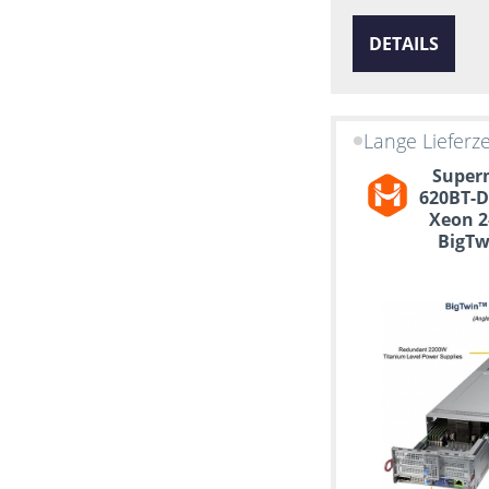
DETAILS
Lange Lieferze
Superm
620BT-D
Xeon 2
BigTw