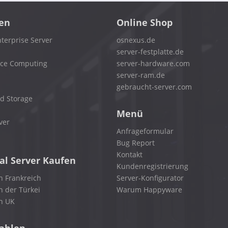
en
Online Shop
terprise Server
osnexus.de
server-festplatte.de
nce Computing
server-hardware.com
server-ram.de
gebraucht-server.com
d Storage
Menü
ver
Anfrageformular
Bug Report
Kontakt
al Server Kaufen
Kundenregistrierung
n Frankreich
Server-Konfigurator
n der Türkei
Warum Happyware
in UK
zahlen