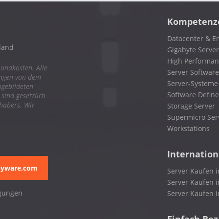
Kompetenz
Datacenter & En
land
Gigabyte Server
High Performa
sandkosten. Alle
Server Software
ungen von dem
Server-Systeme
bgebildeten
Software Define
ind gesetzlich
nhabers. Wir
Storage Server
Supermicro Ser
Workstations
Internation
pyware.com
Server Kaufen i
Server Kaufen i
gungen
Server Kaufen 
Einfach Be