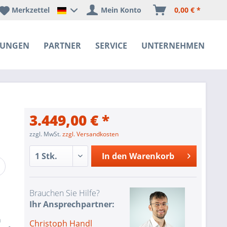
Merkzettel
Mein Konto
0,00 € *
Happyware Deutschland
SUNGEN
PARTNER
SERVICE
UNTERNEHMEN
3.449,00 € *
zzgl. MwSt.
zzgl. Versandkosten
In den
Warenkorb
Brauchen Sie Hilfe?
Ihr Ansprechpartner:
n
Christoph Handl