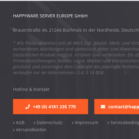
HAPPYWARE SERVER EUROPE GmbH
Brauerstraße 44, 21244 Buchholz in der Nordheide, Deutsch
* Alle Preise verstehen sich ab Werk zzgl. gesetzl. MwSt. und Ver
vorhandenen Abbildungen sind symbolisch, daher sind Abweich
tatsächlichen Produkt möglich. Irrtümer sind vorbehalten. Die a
Firmenbezeichnungen, Namen, Logos, Marken und Warenzeichen s
geschützt und unterliegen dem Copyright des jeweiligen Rechtei
verkaufen nur an Unternehmen i.S.d. § 14 BGB.
Hotline & Kontakt
+49 (0) 4181 235 770
contact@hap
AGB
Datenschutz
Impressum
Servicebedin
Versandkosten