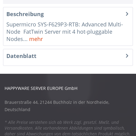
Beschreibung
Supermicro SYS-F629P3-RTB: Advanced Multi-
Node FatTwin Server mit 4 hot-pluggable
Nodes...
mehr
Datenblatt
HAPPYWARE SERVER EUROPE GmbH
Brauerstraße 44, 21244 Buchholz in der Nordheide,
Deutschland
* Alle Preise verstehen sich ab Werk zzgl. gesetzl. MwSt. und
Versandkosten. Alle vorhandenen Abbildungen sind symbolisch,
daher sind Abweichungen von dem tatsächlichen Produkt möglich.