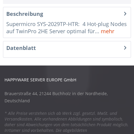
Beschreibung
Supermicro SYS-2029TP-HTR: 4 Hot-plug Nodes
auf TwinPro 2HE Server optimal für...
mehr
Datenblatt
HAPPYWARE SERVER EUROPE GmbH
Brauerstraße 44, 21244 Buchholz in der Nordheide,
Deutschland
* Alle Preise verstehen sich ab Werk zzgl. gesetzl. MwSt. und
Versandkosten. Alle vorhandenen Abbildungen sind symbolisch,
daher sind Abweichungen von dem tatsächlichen Produkt möglich.
Irrtümer sind vorbehalten. Die abgebildeten