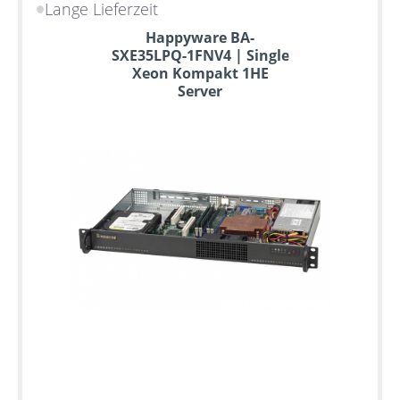
Lange Lieferzeit
Bis
Happyware BA-
zu
SXE35LPQ-1FNV4 | Single
6
Xeon Kompakt 1HE
Jahre
Server
Garantie
Individuelle
Konfiguration
Gebrauchte
Rack
Server