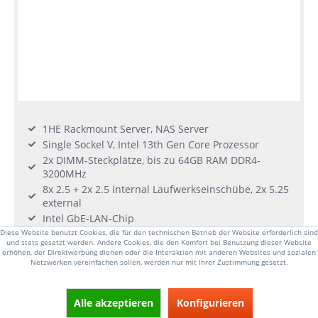
1HE Rackmount Server, NAS Server
Single Sockel V, Intel 13th Gen Core Prozessor
2x DIMM-Steckplätze, bis zu 64GB RAM DDR4-
3200MHz
8x 2.5 + 2x 2.5 internal Laufwerkseinschübe, 2x 5.25
external
Intel GbE-LAN-Chip
250W Single 80 PLUS Stromversorgung, Bronze
Diese Website benutzt Cookies, die für den technischen Betrieb der Website erforderlich sind
und stets gesetzt werden. Andere Cookies, die den Komfort bei Benutzung dieser Website
erhöhen, der Direktwerbung dienen oder die Interaktion mit anderen Websites und sozialen
Netzwerken vereinfachen sollen, werden nur mit Ihrer Zustimmung gesetzt.
ab 810,00 € *
Lange Lieferzeit
Alle akzeptieren
Konfigurieren