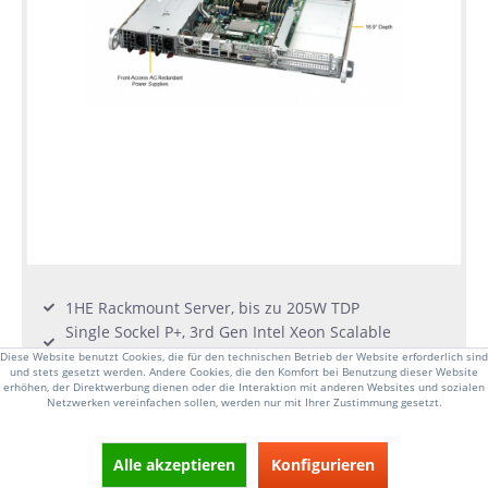
1HE Rackmount Server, bis zu 205W TDP
Single Sockel P+, 3rd Gen Intel Xeon Scalable
Prozessoren
Diese Website benutzt Cookies, die für den technischen Betrieb der Website erforderlich sind
und stets gesetzt werden. Andere Cookies, die den Komfort bei Benutzung dieser Website
8x DIMM-Steckplätze, bis zu 2TB RAM DDR4-
erhöhen, der Direktwerbung dienen oder die Interaktion mit anderen Websites und sozialen
3200MHz
Netzwerken vereinfachen sollen, werden nur mit Ihrer Zustimmung gesetzt.
2x 2.5 Zoll SATA fest Laufwerkseinschübe
3x PCI-E 4.0 x16 Expansion-Slots
Alle akzeptieren
Konfigurieren
6x Heavy-duty Lüfter mit optimal