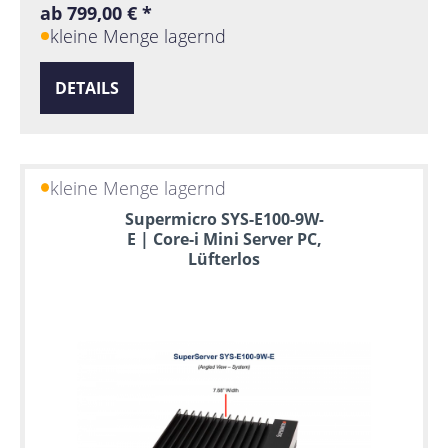
ab 799,00 € *
kleine Menge lagernd
DETAILS
kleine Menge lagernd
Supermicro SYS-E100-9W-
E | Core-i Mini Server PC,
Lüfterlos