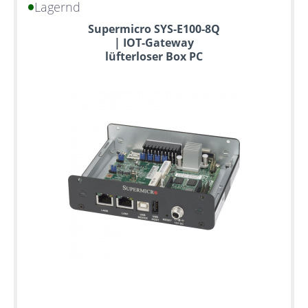
Lagernd
Bis
Supermicro SYS-E100-8Q
zu
| IOT-Gateway
6
lüfterloser Box PC
Jahre
Garantie
Individuelle
Konfiguration
Gebrauchte
Rack
Server