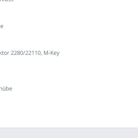
ge
aktor 2280/22110, M-Key
chübe