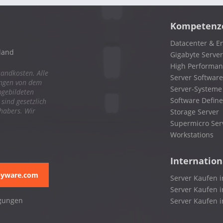
Kompetenz
Datacenter & En
land
Gigabyte Server
High Performa
sandkosten. Alle
Server Software
ungen von dem
Server-Systeme
bgebildeten
Software Define
ind gesetzlich
nhabers. Wir
Storage Server
Supermicro Ser
Workstations
Internation
pyware.com
Server Kaufen i
Server Kaufen i
gungen
Server Kaufen 