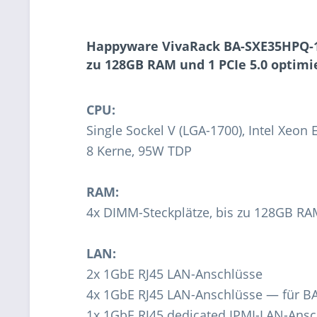
Happyware VivaRack BA-SXE35HPQ-1F
zu 128GB RAM und 1 PCIe 5.0 optim
CPU:
Single Sockel V (LGA-1700), Intel Xeo
8 Kerne, 95W TDP
RAM:
4x DIMM-Steckplätze, bis zu 128GB 
LAN:
2x 1GbE RJ45 LAN-Anschlüsse
4x 1GbE RJ45 LAN-Anschlüsse — für 
1x 1GbE RJ45 dedicated IPMI-LAN-Ansc