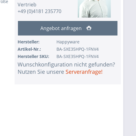
roße
Vertrieb
+49 (0)4181 235770
Angebot anfragen
Hersteller:
Happyware
Artikel-Nr.:
BA-SXE35HPQ-1FNV4
Hersteller SKU:
BA-SXE35HPQ-1FNV4
Wunschkonfiguration nicht gefunden?
Nutzen Sie unsere
Serveranfrage!