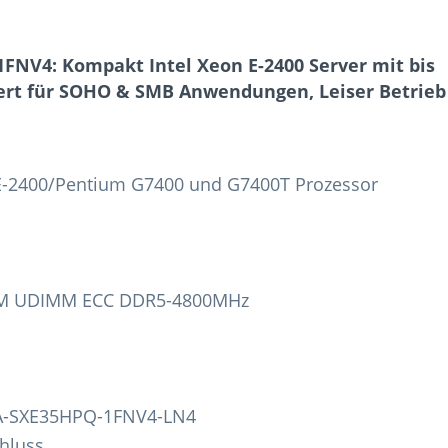
NV4: Kompakt Intel Xeon E-2400 Server mit bis
iert für SOHO & SMB Anwendungen, Leiser Betrieb
n E-2400/Pentium G7400 und G7400T Prozessor
RAM UDIMM ECC DDR5-4800MHz
BA-SXE35HPQ-1FNV4-LN4
hluss