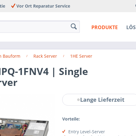
tie
Vor Ort Reparatur Service
PRODUKTE
LÖ
h Bauform
Rack Server
1HE Server
PQ-1FNV4 | Single
rver
Lange Lieferzeit
Vorteile:
Entry Level-Server