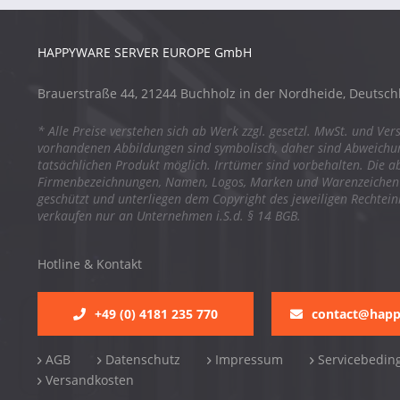
HAPPYWARE SERVER EUROPE GmbH
Brauerstraße 44, 21244 Buchholz in der Nordheide, Deutsch
* Alle Preise verstehen sich ab Werk zzgl. gesetzl. MwSt. und Ver
vorhandenen Abbildungen sind symbolisch, daher sind Abweich
tatsächlichen Produkt möglich. Irrtümer sind vorbehalten. Die a
Firmenbezeichnungen, Namen, Logos, Marken und Warenzeichen s
geschützt und unterliegen dem Copyright des jeweiligen Rechtei
verkaufen nur an Unternehmen i.S.d. § 14 BGB.
Hotline & Kontakt
+49 (0) 4181 235 770
contact@hap
AGB
Datenschutz
Impressum
Servicebedin
Versandkosten