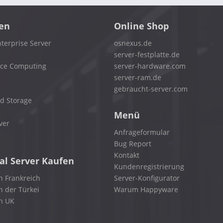
en
Online Shop
terprise Server
osnexus.de
server-festplatte.de
nce Computing
server-hardware.com
server-ram.de
gebraucht-server.com
d Storage
Menü
ver
Anfrageformular
Bug Report
Kontakt
al Server Kaufen
Kundenregistrierung
n Frankreich
Server-Konfigurator
n der Türkei
Warum Happyware
in UK