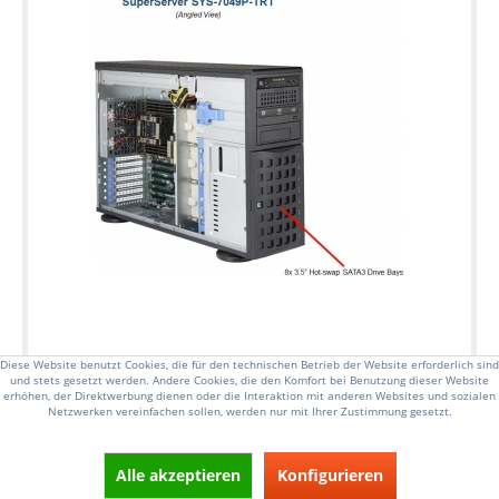
Diese Website benutzt Cookies, die für den technischen Betrieb der Website erforderlich sind
und stets gesetzt werden. Andere Cookies, die den Komfort bei Benutzung dieser Website
erhöhen, der Direktwerbung dienen oder die Interaktion mit anderen Websites und sozialen
Netzwerken vereinfachen sollen, werden nur mit Ihrer Zustimmung gesetzt.
4HE Rack/Tower Server, bis zu 205W TDP
Dual Sockel P, 2nd Gen Intel Xeon Scalable
Alle akzeptieren
Konfigurieren
Prozessoren