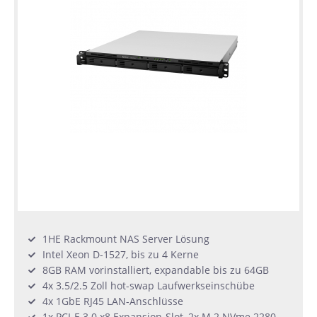
1HE Rackmount NAS Server Lösung
Intel Xeon D-1527, bis zu 4 Kerne
8GB RAM vorinstalliert, expandable bis zu 64GB
4x 3.5/2.5 Zoll hot-swap Laufwerkseinschübe
4x 1GbE RJ45 LAN-Anschlüsse
1x PCI-E 3.0 x8 Expansion-Slot, 2x M.2 NVme 2280