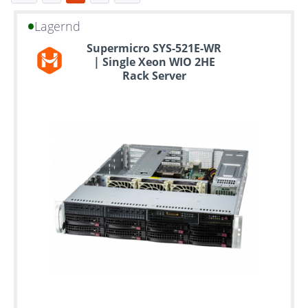
Lagernd
Bis
Supermicro SYS-521E-WR
zu
| Single Xeon WIO 2HE
6
Rack Server
Jahre
Garantie
Individuelle
Konfiguration
Gebrauchte
Rack
Server