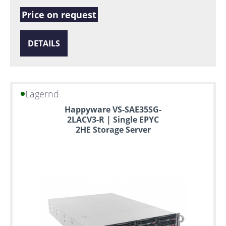
Price on request
DETAILS
Lagernd
Happyware VS-SAE35SG-
2LACV3-R | Single EPYC
2HE Storage Server