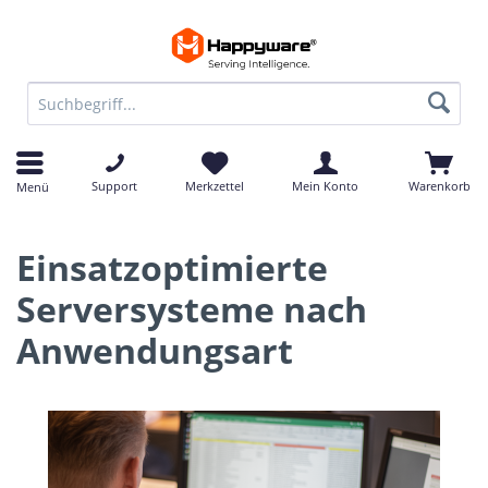
Support
Merkzettel
Mein Konto
Warenkorb
Menü
Einsatzoptimierte
Serversysteme nach
Anwendungsart