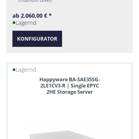
(Titanium Level)
ab 2.060,00 € *
Lagernd
KONFIGURATOR
Lagernd
Happyware BA-SAE35SG-
2LE1CV3-R | Single EPYC
2HE Storage Server