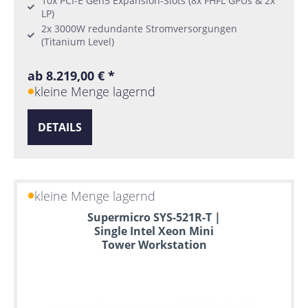
10x PCI-E Gen5 Expansion-Slots (8x FHFL GPUs & 2x
LP)
2x 3000W redundante Stromversorgungen
(Titanium Level)
ab 8.219,00 € *
kleine Menge lagernd
DETAILS
kleine Menge lagernd
Supermicro SYS-521R-T |
Single Intel Xeon Mini
Tower Workstation