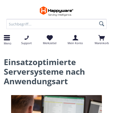
Support
Merkzettel
Mein Konto
Warenkorb
Menü
Einsatzoptimierte
Serversysteme nach
Anwendungsart