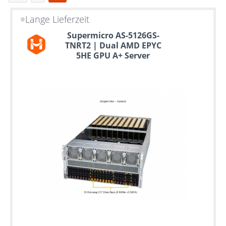
Lange Lieferzeit
Bis
Supermicro AS-5126GS-
zu
TNRT2 | Dual AMD EPYC
6
5HE GPU A+ Server
Jahre
Garantie
Individuelle
Konfiguration
Gebrauchte
Rack
Server