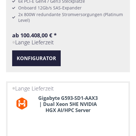
6x PCI-E Gen4 / Gen3 Steckplätze
Onboard 12Gb/s SAS-Expander
2x 800W redundante Stromversorgungen (Platinum
Level)
ab 100.408,00 € *
Lange Lieferzeit
KONFIGURATOR
Lange Lieferzeit
Gigabyte G593-SD1-AAX3
| Dual Xeon 5HE NVIDIA
HGX AI/HPC Server