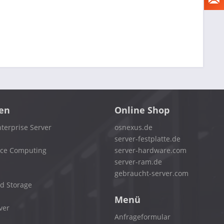
en
Online Shop
terprise Server
osnexus.de
server-festplatte.de
nce Computing
server-hardware.com
server-ram.de
gebraucht-server.com
d Storage
Menü
ver
Anfrageformular