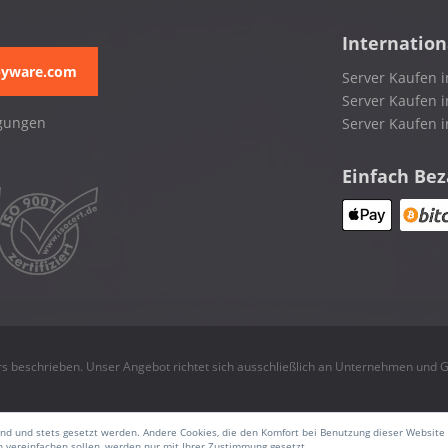
Internation
pyware.com
Server Kaufen i
Server Kaufen i
gungen
Server Kaufen 
Einfach Be
rs beschrieben. Unser Angebot richtet sich ausschließlich an Unternehmen und
sind und stets gesetzt werden. Andere Cookies, die den Komfort bei Benutzung dieser Website
 vereinfachen sollen, werden nur mit Ihrer Zustimmung gesetzt.