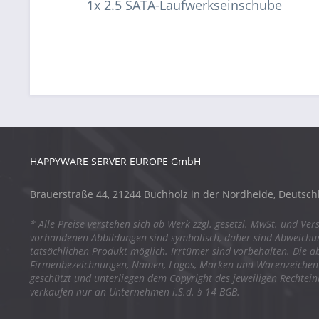
1x 2.5 SATA-Laufwerkseinschube
HAPPYWARE SERVER EUROPE GmbH
Brauerstraße 44, 21244 Buchholz in der Nordheide, Deutsch
* Alle Preise verstehen sich ab Werk zzgl. gesetzl. MwSt. und Ver
vorhandenen Abbildungen sind symbolisch, daher sind Abweich
tatsächlichen Produkt möglich. Irrtümer sind vorbehalten. Die a
Firmenbezeichnungen, Namen, Logos, Marken und Warenzeichen s
geschützt und unterliegen dem Copyright des jeweiligen Rechtei
verkaufen nur an Unternehmen i.S.d. § 14 BGB.