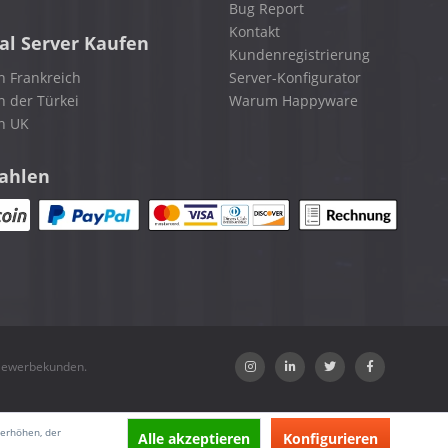
Bug Report
Kontakt
al Server Kaufen
Kundenregistrierung
n Frankreich
Server-Konfigurator
n der Türkei
Warum Happyware
in UK
zahlen
 Gewerbekunden.
 erhöhen, der
Alle akzeptieren
Konfigurieren