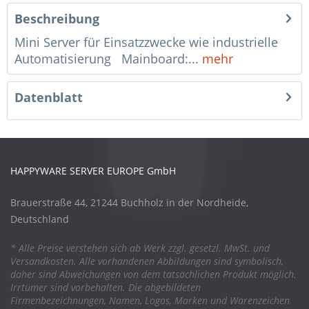
Beschreibung
Mini Server für Einsatzzwecke wie industrielle
Automatisierung Mainboard:...
mehr
Datenblatt
HAPPYWARE SERVER EUROPE GmbH
Brauerstraße 44, 21244 Buchholz in der Nordheide,
Deutschland
* Alle Preise verstehen sich ab Werk zzgl. gesetzl. MwSt. und
Versandkosten. Alle vorhandenen Abbildungen sind symbolisch,
daher sind Abweichungen von dem tatsächlichen Produkt möglich.
Irrtümer sind vorbehalten. Die abgebildeten
Firmenbezeichnungen, Namen, Logos, Marken und Warenzeichen