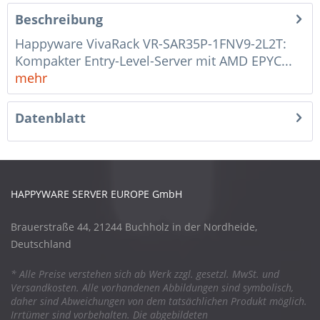
Beschreibung
Happyware VivaRack VR-SAR35P-1FNV9-2L2T:
Kompakter Entry-Level-Server mit AMD EPYC...
mehr
Datenblatt
HAPPYWARE SERVER EUROPE GmbH
Brauerstraße 44, 21244 Buchholz in der Nordheide,
Deutschland
* Alle Preise verstehen sich ab Werk zzgl. gesetzl. MwSt. und
Versandkosten. Alle vorhandenen Abbildungen sind symbolisch,
daher sind Abweichungen von dem tatsächlichen Produkt möglich.
Irrtümer sind vorbehalten. Die abgebildeten