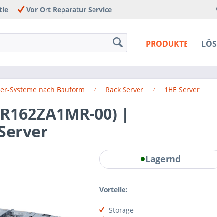
tie
Vor Ort Reparatur Service
PRODUKTE
LÖ
ver-Systeme nach Bauform
Rack Server
1HE Server
NR162ZA1MR-00) |
Server
Lagernd
Vorteile:
Storage