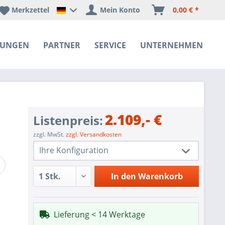
Merkzettel
Mein Konto
0,00 € *
Happyware Deutschland
SUNGEN
PARTNER
SERVICE
UNTERNEHMEN
2.109,- €
Listenpreis:
zzgl. MwSt.
zzgl. Versandkosten
Ihre Konfiguration
1 Stk.
R162-ZA1
In den
Warenkorb
1 Stk.
Redundant Power Supplies
SoC SATA controller for 8 SATA3 (6
1 Stk.
Lieferung < 14 Werktage
Gbps) ports