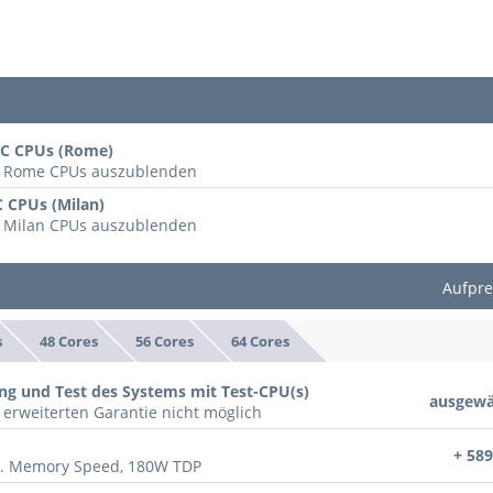
YC CPUs (Rome)
le Rome CPUs auszublenden
C CPUs (Milan)
e Milan CPUs auszublenden
Aufpre
s
48 Cores
56 Cores
64 Cores
ng und Test des Systems mit Test-CPU(s)
ausgewä
 erweiterten Garantie nicht möglich
+ 589
x. Memory Speed, 180W TDP