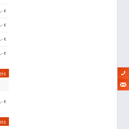
,- €
,- €
,- €
,- €
eis
,- €
eis