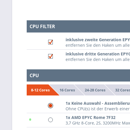
CPU FILTER
inklusive zweite Generation EP
entfernen Sie den Haken um al
inklusive dritte Generation EPY
entfernen Sie den Haken um all
CPU
16 Cores
24-28 Cores
32 Core
8-12 Cores
1x Keine Auswahl - Assemblieru
Ohne CPU(s) ist der Erwerb einer
•
1x AMD EPYC Rome 7F32
3,7 GHz 8-Core, 2S, 3200MHz Ma