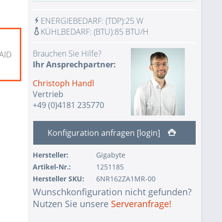
1 Stk.
2x LAN RJ45 Gigabit Ethernet
ENERGIEBEDARF:
(TDP):
25 W
1 Stk.
1x VGA Port Aspeed AST2500 BMC
KÜHLBEDARF:
(BTU):
85 BTU/H
IPMI with virtual media over LAN and
1 Stk.
Brauchen Sie Hilfe?
AID
KVM-over-LAN
Ihr Ansprechpartner:
Keine Auswahl - Assemblierung und
1 Stk.
Christoph Handl
Test des Systems mit Test-CPU(s)
Vertrieb
Keine Auswahl - Assemblierung und
+49 (0)4181 235770
1 Stk.
Test des Systems mit Test-RAM
1 Stk.
ohne Eingabegerät
Konfiguration anfragen [login]
1 Stk.
ohne USV
Hersteller:
Gigabyte
1 Stk.
ohne Konfiguration IPMI Interface
Artikel-Nr.:
1251185
Hersteller SKU:
6NR162ZA1MR-00
1 Stk.
ohne RAID-Konfiguration
Wunschkonfiguration nicht gefunden?
ohne Vorinstallation des
Nutzen Sie unsere
Serveranfrage!
1 Stk.
Betriebssystems