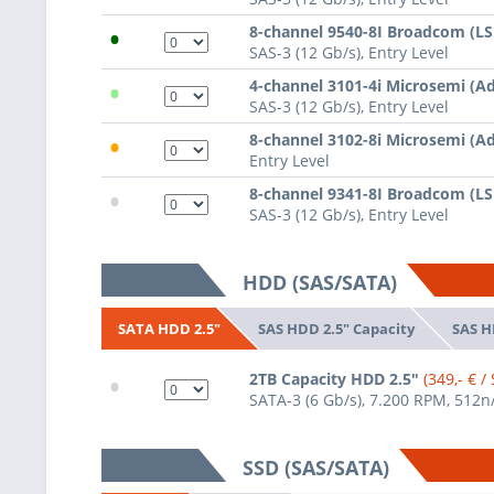
•
8-channel 9540-8I Broadcom (L
SAS-3 (12 Gb/s), Entry Level
•
4-channel 3101-4i Microsemi (A
SAS-3 (12 Gb/s), Entry Level
•
8-channel 3102-8i Microsemi (A
Entry Level
•
8-channel 9341-8I Broadcom (L
SAS-3 (12 Gb/s), Entry Level
HDD (SAS/SATA)
SAS HDD 2.5" Capacity
SAS H
SATA HDD 2.5"
•
2TB Capacity HDD 2.5"
(349,- € / 
SATA-3 (6 Gb/s), 7.200 RPM, 512n
SSD (SAS/SATA)