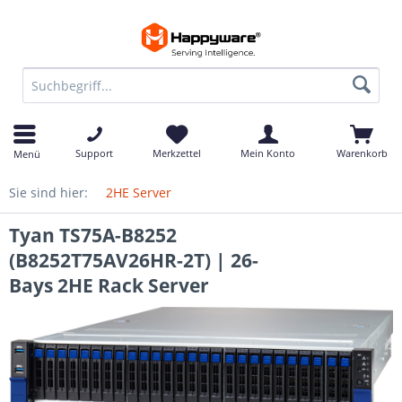
Support
Merkzettel
Mein Konto
Warenkorb
Menü
Sie sind hier:
2HE Server
Tyan TS75A-B8252
(B8252T75AV26HR-2T) | 26-
Bays 2HE Rack Server