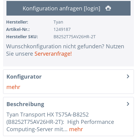
Konfiguration anfragen [login]
1 Stk.
ohne USV
1 Stk.
ohne Konfiguration IPMI Interface
Hersteller:
Tyan
Artikel-Nr.:
1249187
1 Stk.
ohne RAID-Konfiguration
Hersteller SKU:
B8252T75AV26HR-2T
1 Stk.
ohne Vorinstallation des Betriebssystems
Wunschkonfiguration nicht gefunden? Nutzen
1 Stk.
Hinweise + Kommentare für die Montage
Sie unsere
Serveranfrage!
1 Stk.
Assemblierung und Test des Systems
1 Stk.
Kein Land ausgewählt
Konfigurator
1 Stk.
Garantiepaket Steel für Happyware-Systeme
mehr
Beschreibung
Tyan Transport HX TS75A-B8252
(B8252T75AV26HR-2T): High Performance
Computing-Server mit...
mehr