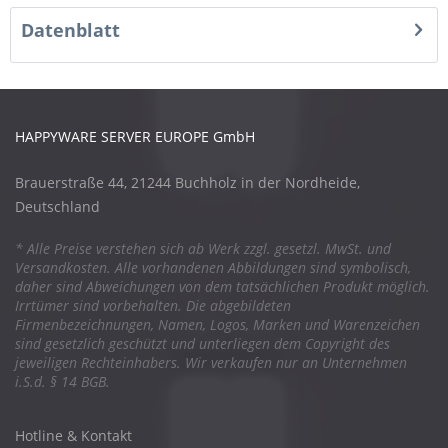
Datenblatt
HAPPYWARE SERVER EUROPE GmbH
Brauerstraße 44, 21244 Buchholz in der Nordheide,
Deutschland
* Alle Preise verstehen sich ab Werk zzgl. gesetzl. MwSt. und
Versandkosten. Alle vorhandenen Abbildungen sind symbolisch,
daher sind Abweichungen von dem tatsächlichen Produkt möglich.
Irrtümer sind vorbehalten. Die abgebildeten
Firmenbezeichnungen, Namen, Logos, Marken und Warenzeichen
sind gesetzlich geschützt und unterliegen dem Copyright des
jeweiligen Rechteinhabers. Wir verkaufen nur an Unternehmen
i.S.d. § 14 BGB.
Hotline & Kontakt