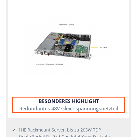
BESONDERES HIGHLIGHT
Redundantes 48V Gleichspannungsnetzteil
1HE Rackmount Server, bis zu 205W TDP
Single Sockel P+, 3rd Gen Intel Xeon Scalable