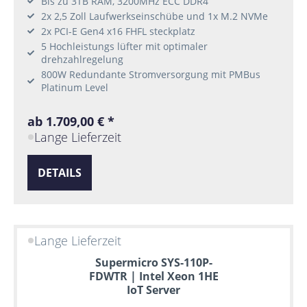
Bis zu 3TB RAM, 3200MHz ECC DDR4
2x 2,5 Zoll Laufwerkseinschübe und 1x M.2 NVMe
2x PCI-E Gen4 x16 FHFL steckplatz
5 Hochleistungs lüfter mit optimaler
drehzahlregelung
800W Redundante Stromversorgung mit PMBus
Platinum Level
ab 1.709,00 € *
Lange Lieferzeit
DETAILS
Lange Lieferzeit
Supermicro SYS-110P-
FDWTR | Intel Xeon 1HE
IoT Server