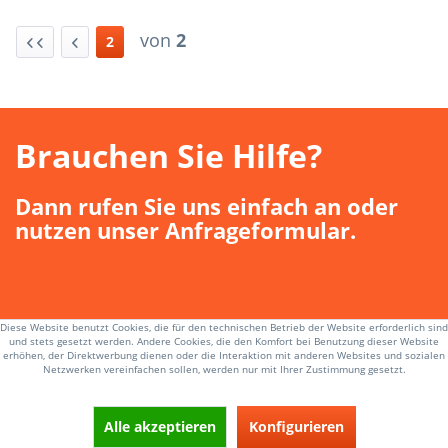
von
2
2
Brauchen Sie Hilfe?
Dann rufen Sie uns einfach an oder
nutzen unser Anfrageformular.
Diese Website benutzt Cookies, die für den technischen Betrieb der Website erforderlich sind
und stets gesetzt werden. Andere Cookies, die den Komfort bei Benutzung dieser Website
Anfrageformular
erhöhen, der Direktwerbung dienen oder die Interaktion mit anderen Websites und sozialen
Netzwerken vereinfachen sollen, werden nur mit Ihrer Zustimmung gesetzt.
Alle akzeptieren
Konfigurieren
Garantiepakete