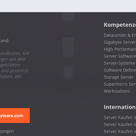
Kompetenz
Datacenter & En
land
Gigabyte Server
High Performa
sandkosten. Alle
Server Software
ungen von dem
Server-Systeme
bgebildeten
Software Define
ind gesetzlich
nhabers. Wir
Storage Server
Supermicro Ser
Workstations
Internation
pyware.com
Server Kaufen i
Server Kaufen i
gungen
Server Kaufen 