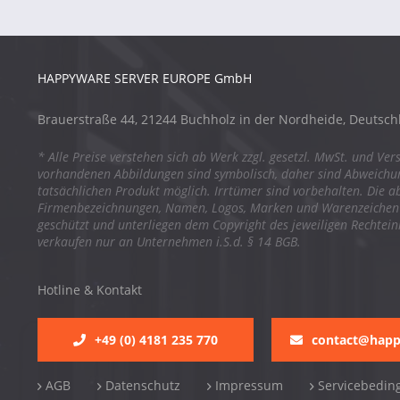
HAPPYWARE SERVER EUROPE GmbH
Brauerstraße 44, 21244 Buchholz in der Nordheide, Deutsch
* Alle Preise verstehen sich ab Werk zzgl. gesetzl. MwSt. und Ver
vorhandenen Abbildungen sind symbolisch, daher sind Abweich
tatsächlichen Produkt möglich. Irrtümer sind vorbehalten. Die a
Firmenbezeichnungen, Namen, Logos, Marken und Warenzeichen s
geschützt und unterliegen dem Copyright des jeweiligen Rechtei
verkaufen nur an Unternehmen i.S.d. § 14 BGB.
Hotline & Kontakt
+49 (0) 4181 235 770
contact@hap
AGB
Datenschutz
Impressum
Servicebedin