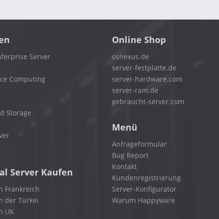
en
Online Shop
terprise Server
osnexus.de
server-festplatte.de
nce Computing
server-hardware.com
server-ram.de
gebraucht-server.com
d Storage
Menü
ver
Anfrageformular
Bug Report
Kontakt
al Server Kaufen
Kundenregistrierung
n Frankreich
Server-Konfigurator
n der Türkei
Warum Happyware
in UK