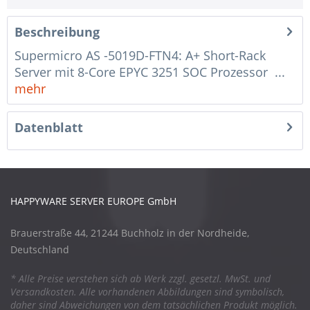
Beschreibung
Supermicro AS -5019D-FTN4: A+ Short-Rack
Server mit 8-Core EPYC 3251 SOC Prozessor ...
mehr
Datenblatt
HAPPYWARE SERVER EUROPE GmbH
Brauerstraße 44, 21244 Buchholz in der Nordheide,
Deutschland
* Alle Preise verstehen sich ab Werk zzgl. gesetzl. MwSt. und
Versandkosten. Alle vorhandenen Abbildungen sind symbolisch,
daher sind Abweichungen von dem tatsächlichen Produkt möglich.