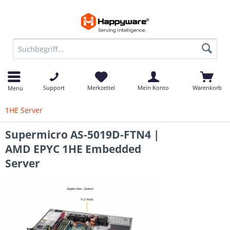
Support
Merkzettel
Mein Konto
Warenkorb
Menü
1HE Server
Supermicro AS-5019D-FTN4 |
AMD EPYC 1HE Embedded
Server