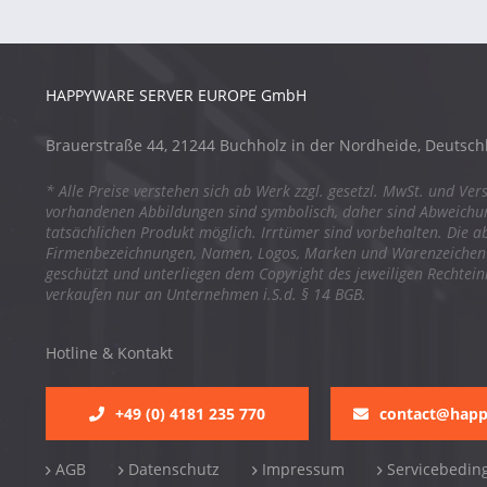
HAPPYWARE SERVER EUROPE GmbH
Brauerstraße 44, 21244 Buchholz in der Nordheide, Deutsch
* Alle Preise verstehen sich ab Werk zzgl. gesetzl. MwSt. und Ver
vorhandenen Abbildungen sind symbolisch, daher sind Abweich
tatsächlichen Produkt möglich. Irrtümer sind vorbehalten. Die a
Firmenbezeichnungen, Namen, Logos, Marken und Warenzeichen s
geschützt und unterliegen dem Copyright des jeweiligen Rechtei
verkaufen nur an Unternehmen i.S.d. § 14 BGB.
Hotline & Kontakt
+49 (0) 4181 235 770
contact@hap
AGB
Datenschutz
Impressum
Servicebedin