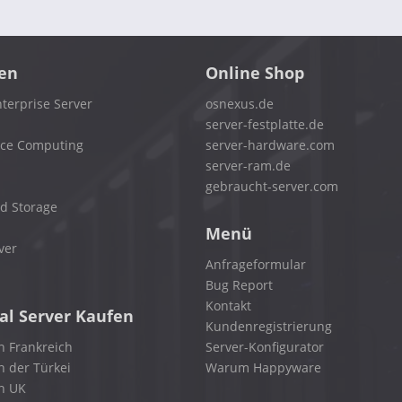
en
Online Shop
terprise Server
osnexus.de
server-festplatte.de
nce Computing
server-hardware.com
server-ram.de
gebraucht-server.com
d Storage
Menü
ver
Anfrageformular
Bug Report
Kontakt
al Server Kaufen
Kundenregistrierung
n Frankreich
Server-Konfigurator
n der Türkei
Warum Happyware
in UK