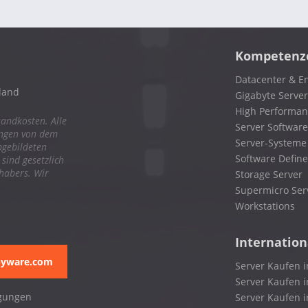
Kompetenz
Datacenter & En
land
Gigabyte Server
High Performa
sandkosten. Alle
Server Software
ungen von dem
Server-Systeme
bgebildeten
Software Define
ind gesetzlich
nhabers. Wir
Storage Server
Supermicro Ser
Workstations
Internation
pyware.com
Server Kaufen i
Server Kaufen i
gungen
Server Kaufen 