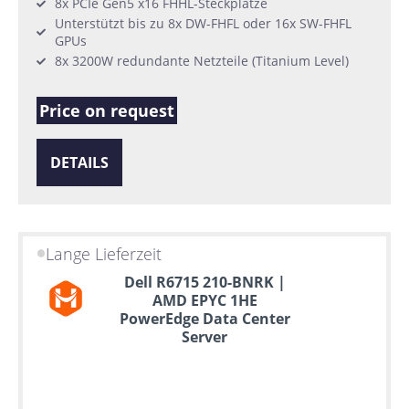
8x PCIe Gen5 x16 FHHL-Steckplätze
Unterstützt bis zu 8x DW-FHFL oder 16x SW-FHFL
GPUs
8x 3200W redundante Netzteile (Titanium Level)
Price on request
DETAILS
Lange Lieferzeit
Dell R6715 210-BNRK |
AMD EPYC 1HE
PowerEdge Data Center
Server