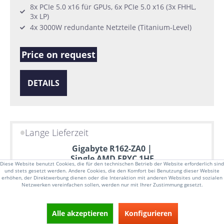
8x PCIe 5.0 x16 für GPUs, 6x PCIe 5.0 x16 (3x FHHL,
3x LP)
4x 3000W redundante Netzteile (Titanium-Level)
Price on request
DETAILS
Lange Lieferzeit
Gigabyte R162-ZA0 |
Single AMD EPYC 1HE
Diese Website benutzt Cookies, die für den technischen Betrieb der Website erforderlich sind
Rack Server
und stets gesetzt werden. Andere Cookies, die den Komfort bei Benutzung dieser Website
erhöhen, der Direktwerbung dienen oder die Interaktion mit anderen Websites und sozialen
Netzwerken vereinfachen sollen, werden nur mit Ihrer Zustimmung gesetzt.
Alle akzeptieren
Konfigurieren