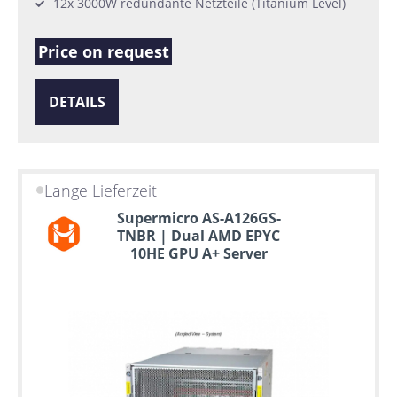
12x 3000W redundante Netzteile (Titanium Level)
Price on request
DETAILS
Lange Lieferzeit
Supermicro AS-A126GS-
TNBR | Dual AMD EPYC
10HE GPU A+ Server