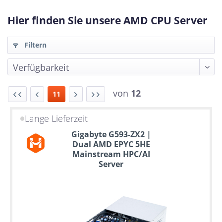
Hier finden Sie unsere AMD CPU Server
Filtern
von
12
11
Lange Lieferzeit
Bis
Gigabyte G593-ZX2 |
zu
Dual AMD EPYC 5HE
6
Mainstream HPC/AI
Jahre
Server
Garantie
Individuelle
Konfiguration
Gebrauchte
Rack