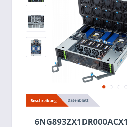
Datenblatt
Beschreibung
6NG893ZX1DR000ACX1 