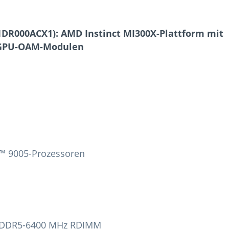
DR000ACX1): AMD Instinct MI300X-Plattform mit
X-GPU-OAM-Modulen
C™ 9005-Prozessoren
AM DDR5-6400 MHz RDIMM