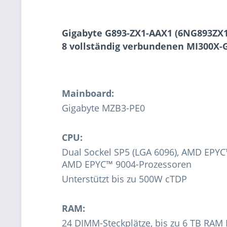
Gigabyte G893-ZX1-AAX1 (6NG893ZX1
8 vollständig verbundenen MI300
Mainboard:
Gigabyte MZB3-PE0
CPU:
Dual Sockel SP5 (LGA 6096), AMD EPY
AMD EPYC™ 9004-Prozessoren
Unterstützt bis zu 500W cTDP
RAM:
24 DIMM-Steckplätze, bis zu 6 TB R