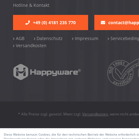
Hotline & Kontakt
+49 (0) 4181 235 770
contact@hap
AGB
Datenschutz
Impressum
Servicebedin
Versandkosten
* Alle Preise zzgl. gesetzl. Mwst zzgl.
Versandkosten
, wenn nicht ande
Diese Website benutzt Cookies, die für den technischen Betrieb der Website erforderlich 
Direktwerbung dienen oder die Interaktion mit anderen Websites und sozialen Netzwerken