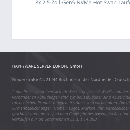
8x 2.5-Zoll-Gen5-NVMe-Hot-Swap-Lau
HAPPYWARE SERVER EUROPE GmbH
Brauerstraße 44, 21244 Buchholz in der Nordheide, Deutsch
* Alle Preise verstehen sich ab Werk zzgl. gesetzl. MwSt. und Ver
vorhandenen Abbildungen sind symbolisch, daher sind Abweich
tatsächlichen Produkt möglich. Irrtümer sind vorbehalten. Die a
Firmenbezeichnungen, Namen, Logos, Marken und Warenzeichen s
geschützt und unterliegen dem Copyright des jeweiligen Rechtei
verkaufen nur an Unternehmen i.S.d. § 14 BGB.