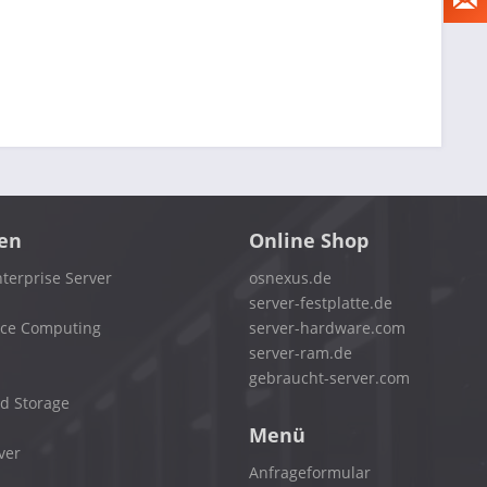
en
Online Shop
terprise Server
osnexus.de
server-festplatte.de
nce Computing
server-hardware.com
server-ram.de
gebraucht-server.com
d Storage
Menü
ver
Anfrageformular