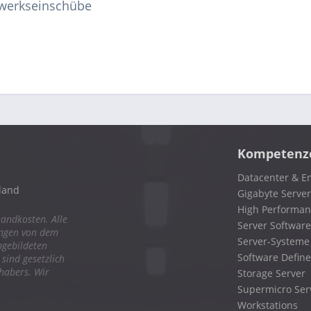
fwerkseinschübe
Kompetenz
Datacenter & En
land
Gigabyte Server
High Performa
sandkosten. Alle
Server Software
ungen von dem
Server-Systeme
bgebildeten
Software Define
ind gesetzlich
nhabers. Wir
Storage Server
Supermicro Ser
Workstations