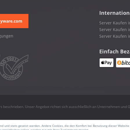
Internation
pyware.com
Server Kaufen i
Server Kaufen i
gungen
Server Kaufen 
Einfach Be
rs beschrieben. Unser Angebot richtet sich ausschließlich an Unternehmen und
sind und stets gesetzt werden. Andere Cookies, die den Komfort bei Benutzung dieser Website
 vereinfachen sollen, werden nur mit Ihrer Zustimmung gesetzt.