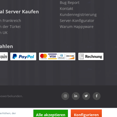
Bug Report
Kontakt
al Server Kaufen
Kundenregistrierung
n Frankreich
Server-Konfigurator
n der Türkei
Warum Happyware
in UK
zahlen
 Gewerbekunden.
 erhöhen, der
Alle akzeptieren
Konfigurieren